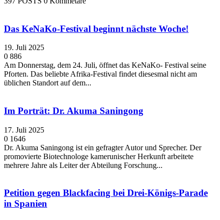
397 POSTS
0 Kommetare
Das KeNaKo-Festival beginnt nächste Woche!
19. Juli 2025
0
886
Am Donnerstag, dem 24. Juli, öffnet das KeNaKo- Festival seine
Pforten. Das beliebte Afrika-Festival findet diesesmal nicht am
üblichen Standort auf dem...
Im Porträt: Dr. Akuma Saningong
17. Juli 2025
0
1646
Dr. Akuma Saningong ist ein gefragter Autor und Sprecher. Der
promovierte Biotechnologe kamerunischer Herkunft arbeitete
mehrere Jahre als Leiter der Abteilung Forschung...
Petition gegen Blackfacing bei Drei-Königs-Parade
in Spanien