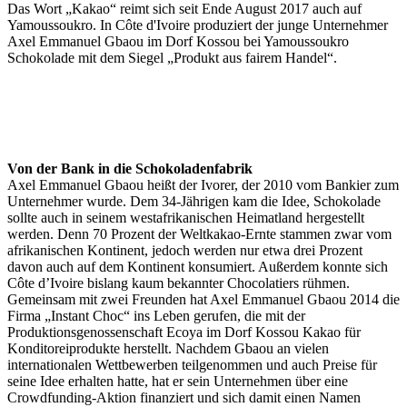
Das Wort „Kakao“ reimt sich seit Ende August 2017 auch auf
Yamoussoukro. In Côte d'Ivoire produziert der junge Unternehmer
Axel Emmanuel Gbaou im Dorf Kossou bei Yamoussoukro
Schokolade mit dem Siegel „Produkt aus fairem Handel“.
Von der Bank in die Schokoladenfabrik
Axel Emmanuel Gbaou heißt der Ivorer, der 2010 vom Bankier zum
Unternehmer wurde. Dem 34-Jährigen kam die Idee, Schokolade
sollte auch in seinem westafrikanischen Heimatland hergestellt
werden. Denn 70 Prozent der Weltkakao-Ernte stammen zwar vom
afrikanischen Kontinent, jedoch werden nur etwa drei Prozent
davon auch auf dem Kontinent konsumiert. Außerdem konnte sich
Côte d’Ivoire bislang kaum bekannter Chocolatiers rühmen.
Gemeinsam mit zwei Freunden hat Axel Emmanuel Gbaou 2014 die
Firma „Instant Choc“ ins Leben gerufen, die mit der
Produktionsgenossenschaft Ecoya im Dorf Kossou Kakao für
Konditoreiprodukte herstellt. Nachdem Gbaou an vielen
internationalen Wettbewerben teilgenommen und auch Preise für
seine Idee erhalten hatte, hat er sein Unternehmen über eine
Crowdfunding-Aktion finanziert und sich damit einen Namen