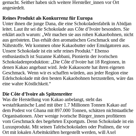
gemacht. Seither haben sich weitere Hersteller_innen vor Ort
angesiedelt.
Reines Produkt als Konkurrenz für Europa
Unter ihnen die junge Dana, die eine Schokoladenfabrik in Abidjan
leitet. Laut ihr sei die Schokolade aus Côte d’Ivoire besonders. Sie
erklärt auch warum: „Wir machen sie aus rohen Kakaobohnen, nicht
aus gerösteten. Das erhält den aromatischen Geschmack und die
Nährstoffe. Wir kommen ohne Kakaobutter oder Emulgatoren aus.
Unsere Schokolade ist ein sehr reines Produkt.“ Ebenso
enthusiastisch ist Suzanne Kabbani, Pionierin der ivorischen
Schokoladenproduktion: „Die Côte d‘Ivoire hat 18 Regionen, in
denen Kakao angebaut wird. Jede Kakaosorte hat ihren eigenen
Geschmack. Wenn wir es schaffen würden, aus jeder Region eine
Edelschokolade mit den besten Kakaobohnen herzustellen, wäre das
eine wahre Köstlichkeit.“
Die Côte d’Ivoire als Spitzenreiter
Was die Herstellung von Kakao anbelangt, steht das
westafrikanische Land mit über 1.7 Millionen Tonnen Kakao auf
dem Podest vor Ghana mit 897.000 Tonnen, schätzen nichtstaatliche
Organisationen. Aber wenige ivorische Bürger_innen profitieren
vom Geschmack des begehrten Exportguts. Denn Schokolade ist ein
Luxusprodukt. Mit seinen Tafelschokoladen oder Pralinen, die vor
Ort mit lokalen Arbeitskräften hergestellt werden, will Axel