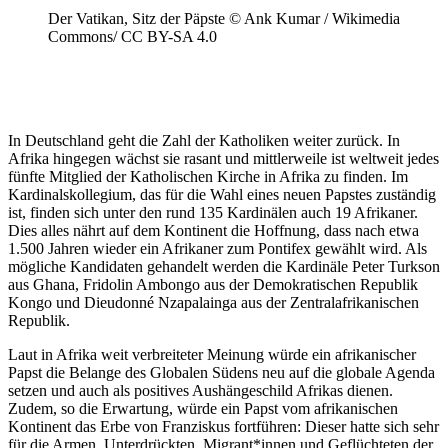
Der Vatikan, Sitz der Päpste © Ank Kumar / Wikimedia
Commons/ CC BY-SA 4.0
In Deutschland geht die Zahl der Katholiken weiter zurück. In
Afrika hingegen wächst sie rasant und mittlerweile ist weltweit jedes
fünfte Mitglied der Katholischen Kirche in Afrika zu finden. Im
Kardinalskollegium, das für die Wahl eines neuen Papstes zuständig
ist, finden sich unter den rund 135 Kardinälen auch 19 Afrikaner.
Dies alles nährt auf dem Kontinent die Hoffnung, dass nach etwa
1.500 Jahren wieder ein Afrikaner zum Pontifex gewählt wird. Als
mögliche Kandidaten gehandelt werden die Kardinäle Peter Turkson
aus Ghana, Fridolin Ambongo aus der Demokratischen Republik
Kongo und Dieudonné Nzapalainga aus der Zentralafrikanischen
Republik.
Laut in Afrika weit verbreiteter Meinung würde ein afrikanischer
Papst die Belange des Globalen Südens neu auf die globale Agenda
setzen und auch als positives Aushängeschild Afrikas dienen.
Zudem, so die Erwartung, würde ein Papst vom afrikanischen
Kontinent das Erbe von Franziskus fortführen: Dieser hatte sich sehr
für die Armen, Unterdrückten, Migrant*innen und Geflüchteten der