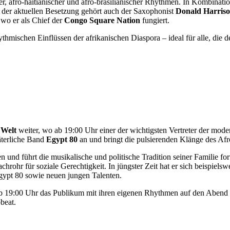
her, afro-haitianischer und afro-brasilianischer Rhythmen. In Kombinat
 der aktuellen Besetzung gehört auch der Saxophonist
Donald Harris
 wo er als Chief der
Congo Square Nation
fungiert.
ythmischen Einflüssen der afrikanischen Diaspora – ideal für alle, die
 Welt
weiter, wo ab 19:00 Uhr einer der wichtigsten Vertreter der mode
väterliche Band
Egypt 80
an und bringt die pulsierenden Klänge des Afro
nd führt die musikalische und politische Tradition seiner Familie fort
ohr für soziale Gerechtigkeit. In jüngster Zeit hat er sich beispielswe
Egypt 80 sowie neuen jungen Talenten.
 ab 19:00 Uhr das Publikum mit ihren eigenen Rhythmen auf den Abend
beat.