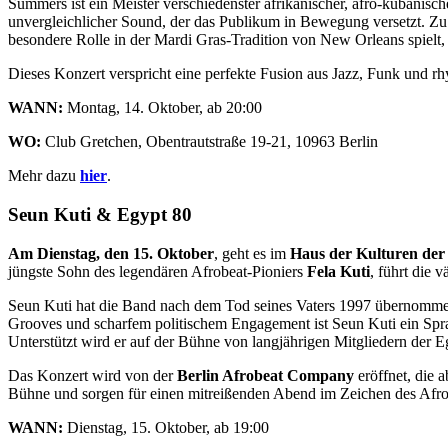
Summers ist ein Meister verschiedenster afrikanischer, afro-kubanisc
unvergleichlicher Sound, der das Publikum in Bewegung versetzt. Zu
besondere Rolle in der Mardi Gras-Tradition von New Orleans spielt,
Dieses Konzert verspricht eine perfekte Fusion aus Jazz, Funk und rh
WANN:
Montag, 14. Oktober, ab 20:00
WO:
Club Gretchen, Obentrautstraße 19-21, 10963 Berlin
Mehr dazu
hier
.
Seun Kuti & Egypt 80
Am Dienstag, den 15. Oktober
, geht es im
Haus der Kulturen der
jüngste Sohn des legendären Afrobeat-Pioniers
Fela Kuti
, führt die 
Seun Kuti hat die Band nach dem Tod seines Vaters 1997 übernommen u
Grooves und scharfem politischem Engagement ist Seun Kuti ein Sprachr
Unterstützt wird er auf der Bühne von langjährigen Mitgliedern der 
Das Konzert wird von der
Berlin Afrobeat Company
eröffnet, die
Bühne und sorgen für einen mitreißenden Abend im Zeichen des Afro
WANN:
Dienstag, 15. Oktober, ab 19:00