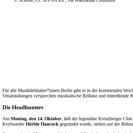
© Schorle, CC BY-SA 4.0
, via Wikimedia Commons
Für alle Musikliebhaber*innen Berlin gibt es in der kommenden Woche
Veranstaltungen versprechen musikalische Brillanz und mitreißende
Die Headhunters
Am
Montag, den 14. Oktober
, lädt der legendäre Kreuzberger Clu
Keyboarder
Herbie Hancock
gegründet wurde, stehen auf der Bühne