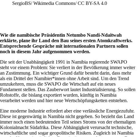
SergioBS/ Wikimedia Commons/ CC BY-SA 4.0
Wie die namibische Präsidentin Netumbo Nandi-Ndaitwah
erklärte, plane ihr Land den Bau seines ersten Atomkraftwerks.
Entsprechende Gespräche mit internationalen Partnern sollen
noch in diesem Jahr aufgenommen werden.
Die seit der Unabhängigkeit 1991 in Namibia regierende SWAPO
steht vor einem Problem: Sie verliert in der Bevölkerung immer weiter
an Zustimmung. Ein wichtiger Grund dafür besteht darin, dass mehr
als ein Drittel der Namibier*innen ohne Arbeit sind. Um den Trend
umzukehren, muss die SWAPO die Wirtschaft auf ein neues
Fundament stellen. Das Zauberwort lautet Industrialisierung. So sollen
Rohstoffe, die bislang exportiert wurden, künftig in Namibia
verarbeitet werden und hier neue Wertschöpfungsketten entstehen.
Eine moderne Industrie erfordert aber eine verlässliche Energiezufuhr.
Diese ist gegenwärtig in Namibia nicht gegeben. So bezieht das Land
immer noch einen bedeutenden Teil seines Stroms von der ehemaligen
Kolonialmacht Südafrika. Diese Abhängigkeit verursacht technische,
wirtschaftliche und sogar geopolitische Risiken. Zugleich ist Namibia