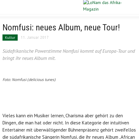
Schließen
STARTSEITE
Nomfusi: neues Album, neue Tour!
Kultur
11. Januar 2017
DIASPORA
Südafrikanische Powerstimme Nomfusi kommt auf Europa-Tour und
POLITIK
bringt ihr neues Album mit.
WIRTSCHAFT
Foto: Nomfusi (delicious tunes)
KULTUR
PORTRAIT
SPORT
Vieles kann ein Musiker lernen, Charisma aber gehört zu den
Dingen, die man hat oder nicht. In diese Kategorie der intuitiven
Entertainer mit überwältigender Bühnenpräsenz gehört zweifellos
VERLOSUNG
die südafrikanische Sängerin Nomfusi, die ihr neues Album „African