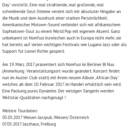
Day“ vorstellt. Eine mal strahlende, mal grollende, mal
LONAM ABONNIEREN
schwebende Soul-Stimme vereint sich mit absoluter Hingabe an
die Musik und dem Ausdruck einer starken Persönlichkeit.
JOBS / PRAKTIKUM
Amerikanischer Motown-Sound verbindet sich mit afrikanischem
Sophiatown-Soul zu einem World Pop mit eigenem Akzent. Ganz
unbekannt ist Nomfusi inzwischen auch in Europa nicht mehr, sie
hat bereits auf vielen wichtigen Festivals wie Lugano Jazz oder als
Support für Lionel Richie gespielt.
Am 19. März 2017 präsentiert sich Nomfusi im Berliner Bi Nuu
(Anmerkung: Veranstaltungsort wurde geändert. Konzert findet
nun im Auster Club statt) mit ihrem neuem Album „African Day“
welches ab dem 10. Februar 2017 im Handel erhältlich sein wird.
Eine Packung pures Dynamite. Der winzigen Sängerin werden
Weltstar-Qualitäten nachgesagt !
Weitere Tourdaten:
03.03.2017 Wiesen Jazzpub, Wiesen/ Österreich
07.03.2017 Jazzhaus, Freiburg