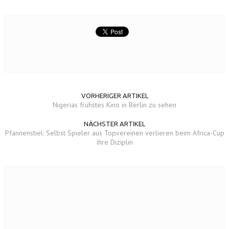
VORHERIGER ARTIKEL
Nigerias frühstes Kino in Berlin zu sehen
NÄCHSTER ARTIKEL
Pfannenstiel: Selbst Spieler aus Topvereinen verlieren beim Africa-Cup
ihre Diziplin