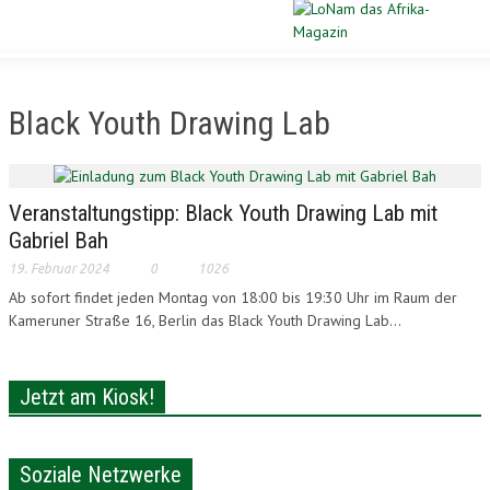
Schließen
STARTSEITE
Black Youth Drawing Lab
DIASPORA
POLITIK
Veranstaltungstipp: Black Youth Drawing Lab mit
Gabriel Bah
WIRTSCHAFT
19. Februar 2024
0
1026
Ab sofort findet jeden Montag von 18:00 bis 19:30 Uhr im Raum der
KULTUR
Kameruner Straße 16, Berlin das Black Youth Drawing Lab...
PORTRAIT
Jetzt am Kiosk!
SPORT
VERLOSUNG
Soziale Netzwerke