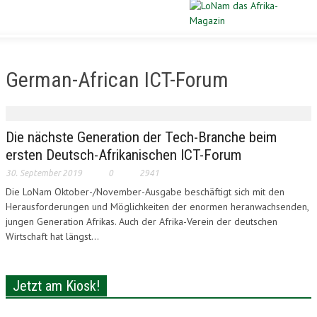
Schließen
STARTSEITE
German-African ICT-Forum
DIASPORA
POLITIK
Die nächste Generation der Tech-Branche beim
ersten Deutsch-Afrikanischen ICT-Forum
WIRTSCHAFT
30. September 2019
0
2941
Die LoNam Oktober-/November-Ausgabe beschäftigt sich mit den
KULTUR
Herausforderungen und Möglichkeiten der enormen heranwachsenden,
jungen Generation Afrikas. Auch der Afrika-Verein der deutschen
PORTRAIT
Wirtschaft hat längst...
SPORT
Jetzt am Kiosk!
VERLOSUNG