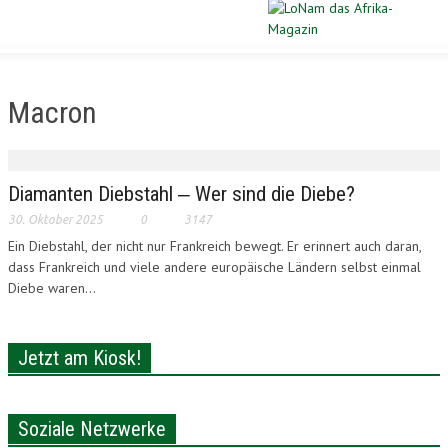
Schließen
STARTSEITE
Macron
DIASPORA
POLITIK
Diamanten Diebstahl ‒ Wer sind die Diebe?
30. Oktober 2025
0
3147
WIRTSCHAFT
Ein Diebstahl, der nicht nur Frankreich bewegt. Er erinnert auch daran,
dass Frankreich und viele andere europäische Ländern selbst einmal
KULTUR
Diebe waren...
PORTRAIT
Jetzt am Kiosk!
SPORT
VERLOSUNG
Soziale Netzwerke