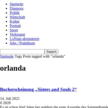
Startseite
Diaspora
Politik
Wirtschaft
Kultur
Portrait
Sport
Verlosung
LoNam abonnieren
Jobs / Praktikum
Startseite
Tags
Posts tagged with "orlanda"
orlanda
Bucherscheinung „Sisters and Souls 2“
14. Juli 2021
0
2828
Es ist schon fünf Jahre her seitdem die erste Ausgabe des Sammelbandes