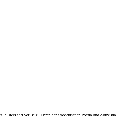
 „Sisters and Souls“ zu Ehren der afrodeutschen Poetin und Aktivistin.