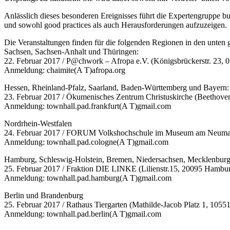
Anlässlich dieses besonderen Ereignisses führt die Expertengruppe b
und sowohl good practices als auch Herausforderungen aufzuzeigen.
Die Veranstaltungen finden für die folgenden Regionen in den unten g
Sachsen, Sachsen-Anhalt und Thüringen:
22. Februar 2017 / P@chwork – Afropa e.V. (Königsbrückerstr. 23, 
Anmeldung: chaimite(A T)afropa.org
Hessen, Rheinland-Pfalz, Saarland, Baden-Württemberg und Bayern:
23. Februar 2017 / Ökumenisches Zentrum Christuskirche (Beethoven
Anmeldung: townhall.pad.frankfurt(A T)gmail.com
Nordrhein-Westfalen
24. Februar 2017 / FORUM Volkshochschule im Museum am Neumarkt
Anmeldung: townhall.pad.cologne(A T)gmail.com
Hamburg, Schleswig-Holstein, Bremen, Niedersachsen, Mecklenbu
25. Februar 2017 / Fraktion DIE LINKE (Lilienstr.15, 20095 Hambu
Anmeldung: townhall.pad.hamburg(A T)gmail.com
Berlin und Brandenburg
25. Februar 2017 / Rathaus Tiergarten (Mathilde-Jacob Platz 1, 1055
Anmeldung: townhall.pad.berlin(A T)gmail.com