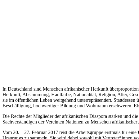
In Deutschland sind Menschen afrikanischer Herkunft überproportional
Herkunft, Abstammung, Hautfarbe, Nationalität, Religion, Alter, Gesc
sie im öffentlichen Leben weitgehend unterrepräsentiert. Stattdessen
Beschäftigung, hochwertiger Bildung und Wohnraum erschweren. Eben
Die Rechte der Mitglieder der afrikanischen Diaspora stärken und d
Sachverständigen der Vereinten Nationen zu Menschen afrikanische
Vom 20. – 27. Februar 2017 reist die Arbeitsgruppe erstmals für ei
Ursprungs zu sammeln. Sie wird dabei sowohl mit Vertreter*innen von s