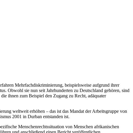
erfahren Mehrfachdiskriminierung, beispielsweise aufgrund ihrer
atus. Obwohl sie nun seit Jahrhunderten zu Deutschland gehören, sind
t, die ihnen zum Beispiel den Zugang zu Recht, adäquater
ierung weltweit erhöhen – das ist das Mandat der Arbeitsgruppe von
smus 2001 in Durban entstanden ist.
pezifische Menschenrechtssituation von Menschen afrikanischen
führen und anschließend einen Bericht veröffentlichen.