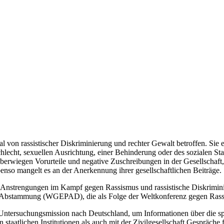
 von rassistischer Diskriminierung und rechter Gewalt betroffen. Sie 
hlecht, sexuellen Ausrichtung, einer Behinderung oder des sozialen St
 überwiegen Vorurteile und negative Zuschreibungen in der Gesellschaf
so mangelt es an der Anerkennung ihrer gesellschaftlichen Beiträge.
ie Anstrengungen im Kampf gegen Rassismus und rassistische Diskrimin
r Abstammung (WGEPAD), die als Folge der Weltkonferenz gegen Rassi
ne Untersuchungsmission nach Deutschland, um Informationen über die s
taatlichen Institutionen als auch mit der Zivilgesellschaft Gespräche 