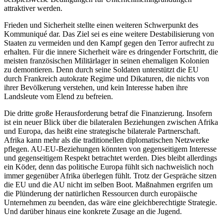
attraktiver werden.
Frieden und Sicherheit stellte einen weiteren Schwerpunkt des
Kommuniqué dar. Das Ziel sei es eine weitere Destabilisierung von
Staaten zu vermeiden und den Kampf gegen den Terror aufrecht zu
erhalten. Für die innere Sicherheit wäre es dringender Fortschritt, die
meisten französischen Militärlager in seinen ehemaligen Kolonien
zu demontieren. Denn durch seine Soldaten unterstützt die EU
durch Frankreich autokrate Regime und Dikaturen, die nichts von
ihrer Bevölkerung verstehen, und kein Interesse haben ihre
Landsleute vom Elend zu befreien.
Die dritte große Herausforderung betraf die Finanzierung. Insofern
ist ein neuer Blick über die bilateralen Beziehungen zwischen Afrika
und Europa, das heißt eine strategische bilaterale Partnerschaft.
Afrika kann mehr als die traditionellen diplomatischen Netzwerke
pflegen. AU-EU-Beziehungen könnten von gegenseitigem Interesse
und gegenseitigem Respekt betrachtet werden. Dies bleibt allerdings
ein Köder, denn das politische Europa fühlt sich nachweislich noch
immer gegenüber Afrika überlegen fühlt. Trotz der Gespräche sitzen
die EU und die AU nicht im selben Boot. Maßnahmen ergrifen um
die Plünderung der natürlichen Ressourcen durch europäische
Unternehmen zu beenden, das wäre eine gleichberechtigte Strategie.
Und darüber hinaus eine konkrete Zusage an die Jugend.