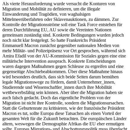
Als vierte Herausforderung wurde versucht die Konturen von
Migration und Mobilität zu definieren, um die illegale
Einwanderung und Tragödien, von waghalsigen
Mittelmeerüberfahrten oder Sklavenauktionen, zu dämmen. Zur
Kontrolle der Migrationsströme soll eine Task Force entstehen für
deren Durchführung EU, AU sowie die Vereinten Nationen
gemeinsam zuständig sind. Konkrete Bedingungen wurden jedoch
noch nicht klar festgelegt. So hatte Frankreichs Präsident
Emmanuell Macron zunächst gegenüber nationalen Medien von
mehr Militär- und Polizeipräsenz vor Ort gesprochen, während sich
Amira Efadil von der AU-Kommission für Soziales gegen eine eine
militärische Intervention aussprach. Konkrete Entscheidungen
waren dagegen Maßnahmen gegen Schleuse zu ergreifen und eine
gegenseitige Abschiebeabkommen. Über diese Maßnahme hinaus
wird besonders deutlich, dass sich beide Seiten darum bemühen
legale Migrationswege zu fördern, damit Unternehmer_innen,
Studierende und Wissenschaftler_innen durch ihre Mobilität
wettbewerbsfähig sein können. Aber über die Migration haben sie
auch falsch gedacht. Doch das eigentliche Problem von der
Migration ist nicht ihre Kontrolle, sondern die Migrationsursachen.
Statt die Geburtenrate zu kritisieren, wie der französische Präsident
Macron es tut, sollte Europa diese Tatsachen als einen Vorteil der
gesamten Welt für die Zukunft betrachten. Die europäischen Länder
altern, weswegen die Demographie Afrikas die EU eher ermutigen
sollte. Europas Migrations- und Abschottungspolitik muss überdacht