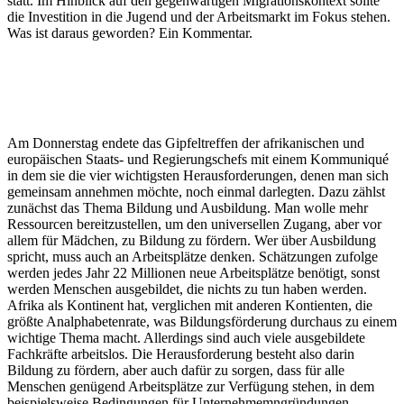
statt. Im Hinblick auf den gegenwärtigen Migrationskontext sollte
die Investition in die Jugend und der Arbeitsmarkt im Fokus stehen.
Was ist daraus geworden? Ein Kommentar.
Am Donnerstag endete das Gipfeltreffen der afrikanischen und
europäischen Staats- und Regierungschefs mit einem Kommuniqué
in dem sie die vier wichtigsten Herausforderungen, denen man sich
gemeinsam annehmen möchte, noch einmal darlegten. Dazu zählst
zunächst das Thema Bildung und Ausbildung. Man wolle mehr
Ressourcen bereitzustellen, um den universellen Zugang, aber vor
allem für Mädchen, zu Bildung zu fördern. Wer über Ausbildung
spricht, muss auch an Arbeitsplätze denken. Schätzungen zufolge
werden jedes Jahr 22 Millionen neue Arbeitsplätze benötigt, sonst
werden Menschen ausgebildet, die nichts zu tun haben werden.
Afrika als Kontinent hat, verglichen mit anderen Kontienten, die
größte Analphabetenrate, was Bildungsförderung durchaus zu einem
wichtige Thema macht. Allerdings sind auch viele ausgebildete
Fachkräfte arbeitslos. Die Herausforderung besteht also darin
Bildung zu fördern, aber auch dafür zu sorgen, dass für alle
Menschen genügend Arbeitsplätze zur Verfügung stehen, in dem
beispielsweise Bedingungen für Unternehmemngründungen