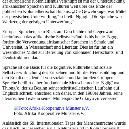
der europäische Kolonialismus verknüpft ist mit der Unterdrückung
afrikanischer Sprachen und Kulturen weit über das Ende der
politischen Kolonialherrschaft hinaus: „Die Gewehrkugel war Mittel
der physischen Unterwerfung,“ schreibt Ngugi. „Die Sprache war
Werkzeug der geistigen Unterwerfung“.
Europas Sprachen, sein Blick auf Geschichte und Gegenwart
beeinflussen das afrikanische Selbstverständnis bis heute. Ngugi
fordert die Verwendung afrikanischer Sprachen in Schule und
Universität, in Wissenschaft und Literatur. Dies ist für ihn ein
wesentliches Mittel zur Befreiung von kolonialen Herrschafts- und
Denkstrukturen dar.
Sprache ist die Basis für die kognitive, kulturelle und soziale
Selbstverwirklichung des Einzelnen und für die Herausbildung und
den Erhalt der Identität von sozialen und kulturellen Gruppen.
Sprache berührt daher fundamentale Menschenrechte. Ngũgĩ wa
Thiong’o, der zu Beginn seiner schriftstellerischen Laufbahn auf
Englisch schrieb, entschied sich daher, in den 1980er Jahren, seine
literarischen Texte in seiner Muttersprache Gĩkũyũ zu verfassen.
Foto: Afrika-Kooperative Münster e.V.
Anlässlich des 69. Internationalen Tages der Menschenrechte wurde
das Buch im Dezember 2017 in Münster und in Köln vorgestellt