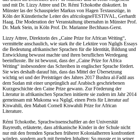
und mit Dr. Lizzy Attree und Dr. Rémi Tchokothe diskutiert. In
Münster las der Schauspieler Markus von Hagen Textauszüge, in
Köln der Künstlerische Leiter des africologneFESTIVAL, Gerhardt
Haag. Die Moderation der Veranstaltung übernahm in Münster Prof.
Dr. Mark Stein, in Köln Prof. Dr. Marianne Bechhaus-Gerst.
Lizzy Attree, Direktorin des „Caine Prize for African Writing“,
vermittelte anschaulich, wie stark ihr die Lektüre von Ngũgĩs Essays
die Bedeutung afrikanischer Sprachen für die Identität, Bildung und
Entwicklung bewusst machte und ihren beruflichen Werdegang
beeinflusste. Ihr ist bewusst, dass der „Caine Prize for Africa
Writing“ insbesondere das Schreiben in englischer Sprache fördert.
Sie wies deshalb darauf hin, dass das Mittel der Übersetzung
wichtig sei und der Preisträger des Jahres 2017 Bushra al-Fadil aus
dem Sudan mit einer ursprünglich auf Arabisch geschriebenen
Kurzgeschichte den Caine Prize gewann. Zur Förderung der
Literatur in afrikanischen Sprachen initiierte sie zudem im Jahr 2014
gemeinsam mit Mukoma wa Ngũgĩ, einen Preis für Literatur auf
Kiswahili, den Mabati Cornell Kiswahili Prize for African
Literature.
Rémi Tchokothe, Sprachwissenschaftler an der Universität
Bayreuth, erläuterte, dass afrikanische Kinder in der Schule nicht
nur mit den fremden Sprachen früherer Kolonialherren konfrontiert
würden, sondern auch mit fremden Inhalten: So musste er in seiner