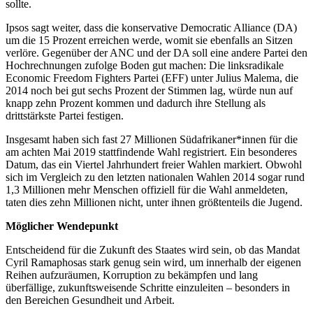
sollte.
Ipsos sagt weiter, dass die konservative Democratic Alliance (DA)
um die 15 Prozent erreichen werde, womit sie ebenfalls an Sitzen
verlöre. Gegenüber der ANC und der DA soll eine andere Partei den
Hochrechnungen zufolge Boden gut machen: Die linksradikale
Economic Freedom Fighters Partei (EFF) unter Julius Malema, die
2014 noch bei gut sechs Prozent der Stimmen lag, würde nun auf
knapp zehn Prozent kommen und dadurch ihre Stellung als
drittstärkste Partei festigen.
Insgesamt haben sich fast 27 Millionen Südafrikaner*innen für die
am achten Mai 2019 stattfindende Wahl registriert. Ein besonderes
Datum, das ein Viertel Jahrhundert freier Wahlen markiert. Obwohl
sich im Vergleich zu den letzten nationalen Wahlen 2014 sogar rund
1,3 Millionen mehr Menschen offiziell für die Wahl anmeldeten,
taten dies zehn Millionen nicht, unter ihnen größtenteils die Jugend.
Möglicher Wendepunkt
Entscheidend für die Zukunft des Staates wird sein, ob das Mandat
Cyril Ramaphosas stark genug sein wird, um innerhalb der eigenen
Reihen aufzuräumen, Korruption zu bekämpfen und lang
überfällige, zukunftsweisende Schritte einzuleiten – besonders in
den Bereichen Gesundheit und Arbeit.