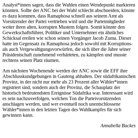
Analyst*innen sagen, dass die Wahlen einen Wendepunkt markieren
könnten. Sollte der ANC bei der Wahl schlecht abschneiden, könnte
es dazu kommen, dass Ramaphosa schnell aus seinem Amt als
Vorsitzender der Partei vertrieben wird und die Parteimitglieder
weiter ihren alten, korrupten Mustern folgen. Somit könnte den
Gewerkschaftsführer, Politiker und Unternehmer ein ähnliches
Schicksal ereilen wie schon seinen Vorgänger Jacob Zuma. Dieser
hatte im Gegensatz zu Ramaphosa jedoch sowohl mit Korruptions-
als auch Vergewaltigungsvorwürfen, die sich über die Jahre seiner
Präsidentschaft zunehmend verhärteten, zu kämpfen und musste
rechtens seinen Platz räumen.
Am nächsten Wochenende werden der ANC sowie die EFF ihre
Abschlusskundgebungen in Gauteng abhalten. Der südafrikanischen
Provinz, in der nicht nur mehr als 23 Prozent aller Wähler*innen
registriert sind, sondern auch der Provinz, die Schauplatz der
historisch bedeutendsten Ereignisse Südafrika war. Interessant wird
es sein nachzuverfolgen, welchen Ton die Parteivorsitzenden
anschlagen werden, und wer eventuell noch unentschlossene
Wähler*innen in den letzten Tagen des Wahlkampfes für sich
gewinnen kann.
Annabella Backes