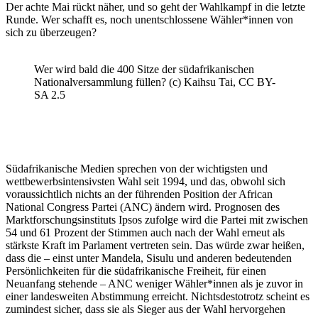
Der achte Mai rückt näher, und so geht der Wahlkampf in die letzte
Runde. Wer schafft es, noch unentschlossene Wähler*innen von
sich zu überzeugen?
Wer wird bald die 400 Sitze der südafrikanischen
Nationalversammlung füllen? (c) Kaihsu Tai, CC BY-
SA 2.5
Südafrikanische Medien sprechen von der wichtigsten und
wettbewerbsintensivsten Wahl seit 1994, und das, obwohl sich
voraussichtlich nichts an der führenden Position der African
National Congress Partei (ANC) ändern wird. Prognosen des
Marktforschungsinstituts Ipsos zufolge wird die Partei mit zwischen
54 und 61 Prozent der Stimmen auch nach der Wahl erneut als
stärkste Kraft im Parlament vertreten sein. Das würde zwar heißen,
dass die – einst unter Mandela, Sisulu und anderen bedeutenden
Persönlichkeiten für die südafrikanische Freiheit, für einen
Neuanfang stehende – ANC weniger Wähler*innen als je zuvor in
einer landesweiten Abstimmung erreicht. Nichtsdestotrotz scheint es
zumindest sicher, dass sie als Sieger aus der Wahl hervorgehen