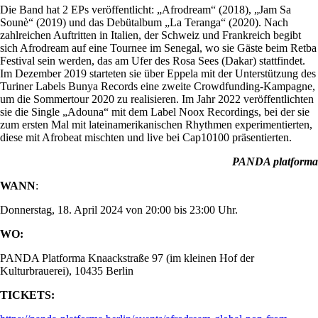
Die Band hat 2 EPs veröffentlicht: „Afrodream“ (2018), „Jam Sa
Sounè“ (2019) und das Debütalbum „La Teranga“ (2020). Nach
zahlreichen Auftritten in Italien, der Schweiz und Frankreich begibt
sich Afrodream auf eine Tournee im Senegal, wo sie Gäste beim Retba
Festival sein werden, das am Ufer des Rosa Sees (Dakar) stattfindet.
Im Dezember 2019 starteten sie über Eppela mit der Unterstützung des
Turiner Labels Bunya Records eine zweite Crowdfunding-Kampagne,
um die Sommertour 2020 zu realisieren. Im Jahr 2022 veröffentlichten
sie die Single „Adouna“ mit dem Label Noox Recordings, bei der sie
zum ersten Mal mit lateinamerikanischen Rhythmen experimentierten,
diese mit Afrobeat mischten und live bei Cap10100 präsentierten.
PANDA platforma
WANN
:
Donnerstag, 18. April 2024 von 20:00 bis 23:00 Uhr.
WO:
PANDA Platforma Knaackstraße 97 (im kleinen Hof der
Kulturbrauerei), 10435 Berlin
TICKETS: