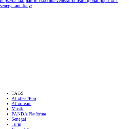
https://panda-platforma.berlin/events/afrodream-global-pop-from-
senegal-and-italy/
TAGS
Afrobeat/Pop
Afrodream
Musik
PANDA Platforma
Senegal
Turin