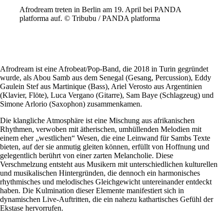
Afrodream treten in Berlin am 19. April bei PANDA
platforma auf. © Tribubu / PANDA platforma
Afrodream ist eine Afrobeat/Pop-Band, die 2018 in Turin gegründet
wurde, als Abou Samb aus dem Senegal (Gesang, Percussion), Eddy
Gaulein Stef aus Martinique (Bass), Ariel Verosto aus Argentinien
(Klavier, Flöte), Luca Vergano (Gitarre), Sam Baye (Schlagzeug) und
Simone Arlorio (Saxophon) zusammenkamen.
Die klangliche Atmosphäre ist eine Mischung aus afrikanischen
Rhythmen, verwoben mit ätherischen, umhüllenden Melodien mit
einem eher „westlichen“ Wesen, die eine Leinwand für Sambs Texte
bieten, auf der sie anmutig gleiten können, erfüllt von Hoffnung und
gelegentlich berührt von einer zarten Melancholie. Diese
Verschmelzung entsteht aus Musikern mit unterschiedlichen kulturellen
und musikalischen Hintergründen, die dennoch ein harmonisches
rhythmisches und melodisches Gleichgewicht untereinander entdeckt
haben. Die Kulmination dieser Elemente manifestiert sich in
dynamischen Live-Auftritten, die ein nahezu kathartisches Gefühl der
Ekstase hervorrufen.