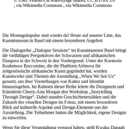
© User: Pedelecs at wikivoyage shared, CC BY-SA 3.0
, via Wikimedia Commons
, via Wikimedia Commons
Die Montagsimpulse sind wieder da! Heute auf unserer Liste, das
Kunstmuseum in Basel mit einem besonderen Angebot:
Die Dialogreihe „Dialogue Sessions“ im Kunstmuseum Basel bringt
die vielfältigen Perspektiven der Schwarzen und afrikanischen
Diaspora in der Schweiz in den Vordergrund. Unter der Kuratorin
Keabetswe Boccomino, die die Plattform Afrinova für
zeitgenössische afrikanische Kunst gegründet hat, werden
Kunstwerke und Themen der Ausstellung „When We See Us“
genutzt, um über Vorstellungen von Kultur und Identität
hinauszugehen. Im Rahmen dieser Reihe leitete die Designerin und
Künstlerin Cherry-Ann Morgan den Workshop „Storytelling
Through Design“. Dabei standen Geschichtenerzählen und die
Zukunft des visuellen Designs im Fokus, mit einem besonderen
Blick auf kulturelle Aspekte und Design-Elemente aus der
Ausstellung. Die Teilnehmer hatten die Möglichkeit, eigene Designs
zu entwerfen.
Wenn Sie diese Veranstaltung verpasst haben, stellt Kwaku Dapaah