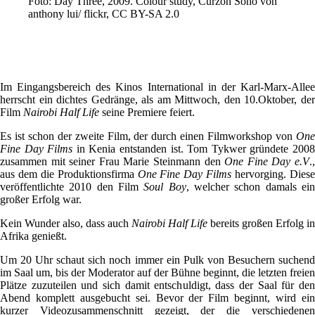
Foto: Day Three, 2009. Colour study, Curzon Soho von
anthony lui/ flickr, CC BY-SA 2.0
Im Eingangsbereich des Kinos International in der Karl-Marx-Allee
herrscht ein dichtes Gedränge, als am Mittwoch, den 10.Oktober, der
Film
Nairobi Half Life
seine Premiere feiert.
Es ist schon der zweite Film, der durch einen Filmworkshop von
One
Fine Day Films
in Kenia entstanden ist. Tom Tykwer gründete 200
zusammen mit seiner Frau Marie Steinmann den
One Fine Day e.V
.
aus dem die Produktionsfirma
One Fine Day Films
hervorging. Dies
veröffentlichte 2010 den Film
Soul Boy
, welcher schon damals ei
großer Erfolg war.
Kein Wunder also, dass auch
Nairobi Half Life
bereits großen Erfolg in
Afrika genießt.
Um 20 Uhr schaut sich noch immer ein Pulk von Besuchern suchend
im Saal um, bis der Moderator auf der Bühne beginnt, die letzten freien
Plätze zuzuteilen und sich damit entschuldigt, dass der Saal für den
Abend komplett ausgebucht sei. Bevor der Film beginnt, wird ein
kurzer Videozusammenschnitt gezeigt, der die verschiedenen