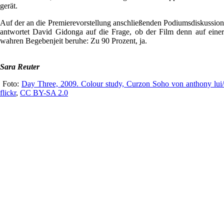
gerät.
Auf der an die Premierevorstellung anschließenden Podiumsdiskussion
antwortet David Gidonga auf die Frage, ob der Film denn auf einer
wahren Begebenjeit beruhe: Zu 90 Prozent, ja.
Sara Reuter
Foto:
Day Three, 2009. Colour study, Curzon Soho von anthony lui/
flickr
,
CC BY-SA 2.0