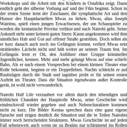
Workshops und die Arbeit mit den Kindern in Ostafrika zeigt. Dann
endlich geht der silberne Vorhang auf und der Film beginnt. Schon in
der ersten Szene lernt der Zuschauer, die symphatische Art und den
Humor des Hauptdarstellers Mwas zu lieben. Mwas, alias Joseph
Wairimu, spielt einen jungen Erwachsenen, der um Schauspieler zu
werden die kenianische Provinz verlässt und nach Nairobi geht. Seine
Ankunft steht unter keinem guten Stern: Kaum angekommen wird ihm
sämtliches Hab und Gut auf offener Straße gestohlen. Doch selbst als
er kurz danach auch noch ins Gefängnis kommt, verliert Mwas sein
strahlendes Lächeln nicht und hält weiter an seinem Traum fest. Im
Gefängnis lernt er Oti, den Anführer einer Gruppe krimineller
Jugendlicher, kennen. Mehr und mehr gelangt Mwas auf eine schiefe
Bahn. Als er nach einem Vorsprechen bei einem kleinen Theater eine
Rolle bekommt, beginnt er ein Doppelleben. Nachts schleicht er auf
Raubzügen durch die Stadt und tagsüber probt er für seinen ersten
Auftritt im Theater. Dass die Situation irgendwann außer Kontrolle
gerät, ist wohl nicht verwunderlich.
Nairobi Half Life verzaubert vor allem durch den lebendigen und
fröhlichen Charakter der Hauptrolle Mwas, seine Geschichte wird
eindrucksvoll wieder gegeben und auch Nebencharaktere kommen
nicht zu kurz. Die Bilder Kenias sprechen dazu eine ganz eigene
Sprache und zeigen deutlich die Situation und die in Teilen Nairobis
immer noch herrschenden Strukturen. Mwas Geschichte ist auf jeden
Fall sehenswert, auch wenn sie zu Beginn nur schleppend ins Rollen