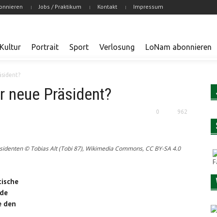
onnieren
Jobs / Praktikum
Kontakt
Impressum
Kultur
Portrait
Sport
Verlosung
LoNam abonnieren
äsident?
r neue Präsident?
0
962
äsidenten © Tobias Alt (Tobi 87), Wikimedia Commons, CC BY-SA 4.0
tische
ide
e den