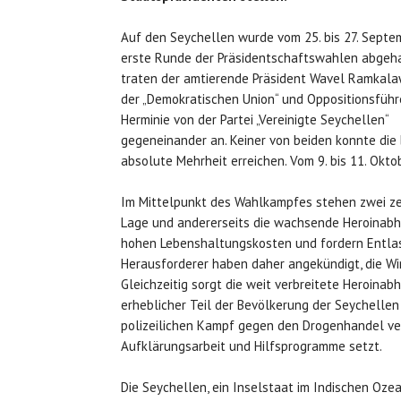
Auf den Seychellen wurde vom 25. bis 27. Septe
erste Runde der Präsidentschaftswahlen abgeha
traten der amtierende Präsident Wavel Ramkal
der „Demokratischen Union“ und Oppositionsführe
Herminie von der Partei „Vereinigte Seychellen“
gegeneinander an. Keiner von beiden konnte die
absolute Mehrheit erreichen. Vom 9. bis 11. Okto
Im Mittelpunkt des Wahlkampfes stehen zwei ze
Lage und andererseits die wachsende Heroinabhä
hohen Lebenshaltungskosten und fordern Entlas
Herausforderer haben daher angekündigt, die Wi
Gleichzeitig sorgt die weit verbreitete Heroinab
erheblicher Teil der Bevölkerung der Seychelle
polizeilichen Kampf gegen den Drogenhandel ver
Aufklärungsarbeit und Hilfsprogramme setzt.
Die Seychellen, ein Inselstaat im Indischen Oze