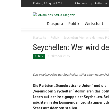
Freitag, 7 August 2026
Über uns
LoNam ab
Diaspora
Politik
Wirtschaft
Startseite
Politik
Seychellen: Wer wird der neue Pr
Seychellen: Wer wird de
Politik
2. Oktober 2025
Das Inselparadies der Seychellen wählt einen neuen Pr
Die Parteien „Demokratische Union“ und die
„Vereinigten Seychellen“ dominieren das poli
Leben auf der Inselgruppe der Seychellen. Be
möchten in der kommenden Legislaturperiod
Staatspräsidenten stellen.