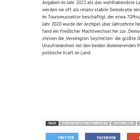
Angaben im Jahr 2022 als das wohlhabendste La
werden sie oft als relativ stabile Demokratie ei
im Tourismussektor beschäftigt, der etwa 70 Pr
Jahr 2020 wurde der Archipel über Jahrzehnte hin
fand ein friedlicher Machtwechsel hin zur „Dem
stellen die „Vereinigten Seychellen“ die größte 
Unzufriedenheit mit den beiden dominierenden Pa
politische Kraft im Land.
TAGS
PRÄSIDENTSCHAFTSWAHLEN
SEYCHELLEN
TWITTER
FACEBOOK