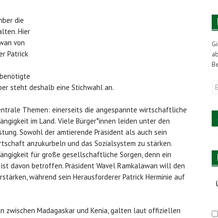
mber die
lten. Hier
awan von
Gi
r Patrick
a
Be
 benötigte
E
ber steht deshalb eine Stichwahl an.
M
A
ntrale Themen: einerseits die angespannte wirtschaftliche
ngigkeit im Land.
Viele Bürger*innen leiden unter den
tung. Sowohl der amtierende Präsident als auch sein
rtschaft anzukurbeln und das Sozialsystem zu stärken.
hängigkeit für große gesellschaftliche Sorgen, denn ein
n ist davon betroffen. Präsident Wavel Ramkalawan will den
stärken, während sein Herausforderer Patrick Herminie auf
an zwischen Madagaskar und Kenia, galten laut offiziellen