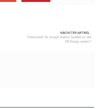
NÄCHSTER ARTIKEL
Todesurteil für Joseph Kabila: Spaltet es die
DR Kongo weiter?