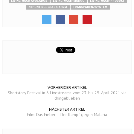
LIVING WAGE AVOCADOS
LIVING WAGE-MANGO
LIVING WAGE-PRODUKT
NTHONY NGUGI AUS KENIA
TRANSPARENZSYSTEM
VORHERIGER ARTIKEL
Shortstory Festival in 6 Livestreams vom 23. bis 25. April 2021 via
dringeblieben
NÄCHSTER ARTIKEL
Film: Das Fieber – Der Kampf gegen Malaria