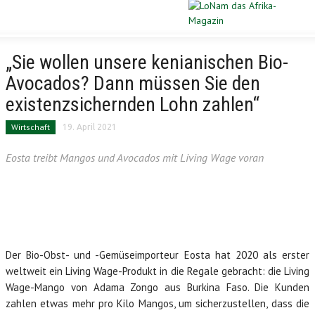
Schließen
STARTSEITE
„Sie wollen unsere kenianischen Bio-
Avocados? Dann müssen Sie den
DIASPORA
existenzsichernden Lohn zahlen“
POLITIK
Wirtschaft
19. April 2021
Eosta treibt Mangos und Avocados mit Living Wage voran
WIRTSCHAFT
KULTUR
PORTRAIT
Der Bio-Obst- und -Gemüseimporteur Eosta hat 2020 als erster
SPORT
weltweit ein Living Wage-Produkt in die Regale gebracht: die Living
Wage-Mango von Adama Zongo aus Burkina Faso. Die Kunden
VERLOSUNG
zahlen etwas mehr pro Kilo Mangos, um sicherzustellen, dass die