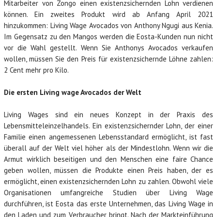
Mitarbeiter von Zongo einen existenzsichernden Lohn verdienen
LONAM ABONNIEREN
können. Ein zweites Produkt wird ab Anfang April 2021
hinzukommen: Living Wage Avocados von Anthony Ngugi aus Kenia.
JOBS / PRAKTIKUM
Im Gegensatz zu den Mangos werden die Eosta-Kunden nun nicht
vor die Wahl gestellt. Wenn Sie Anthonys Avocados verkaufen
wollen, müssen Sie den Preis für existenzsichernde Löhne zahlen:
2 Cent mehr pro Kilo.
Die ersten Living wage Avocados der Welt
Living Wages sind ein neues Konzept in der Praxis des
Lebensmitteleinzelhandels. Ein existenzsichernder Lohn, der einer
Familie einen angemessenen Lebensstandard ermöglicht, ist fast
überall auf der Welt viel höher als der Mindestlohn. Wenn wir die
Armut wirklich beseitigen und den Menschen eine faire Chance
geben wollen, müssen die Produkte einen Preis haben, der es
ermöglicht, einen existenzsichernden Lohn zu zahlen. Obwohl viele
Organisationen umfangreiche Studien über Living Wage
durchführen, ist Eosta das erste Unternehmen, das Living Wage in
den Laden und zum Verbraucher bringt. Nach der Markteinführung