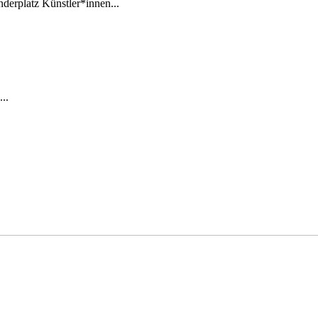
derplatz Künstler*innen...
..