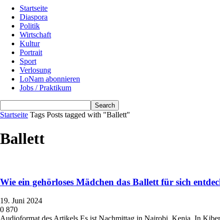
Startseite
Diaspora
Politik
Wirtschaft
Kultur
Portrait
Sport
Verlosung
LoNam abonnieren
Jobs / Praktikum
Startseite
Tags
Posts tagged with "Ballett"
Ballett
Wie ein gehörloses Mädchen das Ballett für sich entde
19. Juni 2024
0
870
Audioformat des Artikels Es ist Nachmittag in Nairobi, Kenia. In Kiber