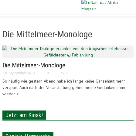
Schließen
STARTSEITE
Die Mittelmeer-Monologe
DIASPORA
POLITIK
Die Mittelmeer-Monologe
WIRTSCHAFT
14. September 2021
0
1956
So häufig wie gestern Abend habe ich lange keine Gänsehaut mehr
KULTUR
verspürt. Auch nach der Veranstaltung gehen meine Gedanken immer
wieder zu...
PORTRAIT
SPORT
Jetzt am Kiosk!
VERLOSUNG