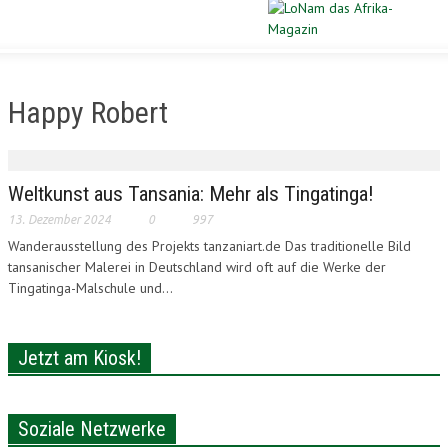
Schließen
STARTSEITE
Happy Robert
DIASPORA
POLITIK
Weltkunst aus Tansania: Mehr als Tingatinga!
13. Dezember 2024
0
997
WIRTSCHAFT
Wanderausstellung des Projekts tanzaniart.de Das traditionelle Bild
tansanischer Malerei in Deutschland wird oft auf die Werke der
KULTUR
Tingatinga-Malschule und...
PORTRAIT
Jetzt am Kiosk!
SPORT
VERLOSUNG
Soziale Netzwerke