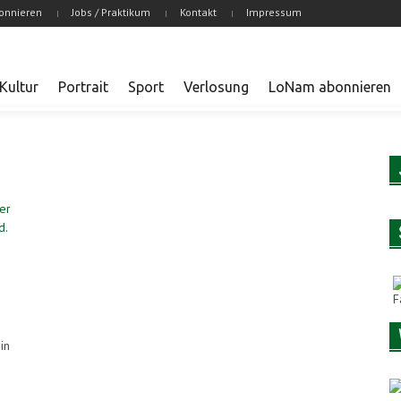
onnieren
Jobs / Praktikum
Kontakt
Impressum
Kultur
Portrait
Sport
Verlosung
LoNam abonnieren
in