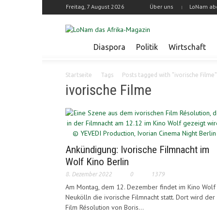
Freitag, 7 August 2026
Über uns
LoNam ab
Diaspora
Politik
Wirtschaft
Startseite
Tags
Posts tagged with "ivorische Filme"
ivorische Filme
Ankündigung: Ivorische Filmnacht im
Wolf Kino Berlin
8. Dezember 2022
0
1379
Am Montag, dem 12. Dezember findet im Kino Wolf 
Neukölln die ivorische Filmnacht statt. Dort wird der
Film Résolution von Boris...