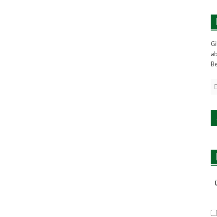
Gi
a
Be
E
M
A