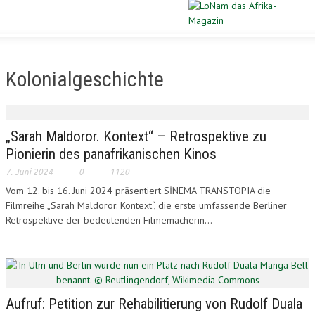
Schließen
STARTSEITE
Kolonialgeschichte
DIASPORA
POLITIK
„Sarah Maldoror. Kontext“ – Retrospektive zu
Pionierin des panafrikanischen Kinos
WIRTSCHAFT
7. Juni 2024
0
1120
Vom 12. bis 16. Juni 2024 präsentiert SİNEMA TRANSTOPIA die
KULTUR
Filmreihe „Sarah Maldoror. Kontext“, die erste umfassende Berliner
Retrospektive der bedeutenden Filmemacherin...
PORTRAIT
SPORT
VERLOSUNG
Aufruf: Petition zur Rehabilitierung von Rudolf Duala