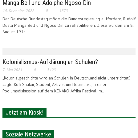
Manga Bell und Adolphe Ngoso Din
LONAM ABONNIEREN
14. Dezember 2022
0
1873
Der Deutsche Bundestag möge die Bundesregierung auffordern, Rudolf
JOBS / PRAKTIKUM
Duala Manga Bell und Ngoso Din zu rehabilitieren. Diese wurden am 8.
August 1914...
Kolonialismus-Aufklärung an Schulen?
7. Mai 2021
0
3123
„Kolonialgeschichte wird an Schulen in Deutschland nicht unterrichtet“,
sagte Kofi Shakur, Student, Aktivist und Journalist, in einer
Podiumsdiskussion auf dem KENAKO Afrika Festival im...
Jetzt am Kiosk!
Soziale Netzwerke