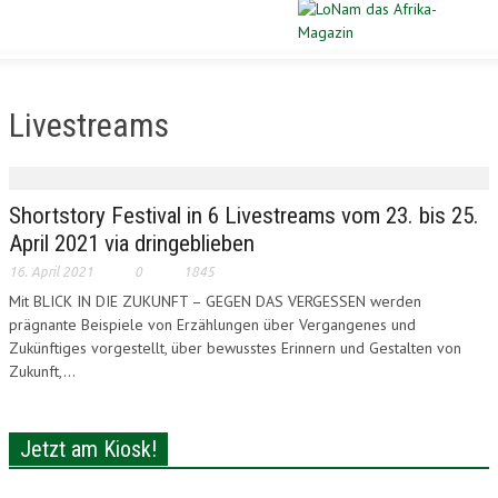
Schließen
STARTSEITE
Livestreams
DIASPORA
POLITIK
Shortstory Festival in 6 Livestreams vom 23. bis 25.
April 2021 via dringeblieben
WIRTSCHAFT
16. April 2021
0
1845
Mit BLICK IN DIE ZUKUNFT – GEGEN DAS VERGESSEN werden
KULTUR
prägnante Beispiele von Erzählungen über Vergangenes und
Zukünftiges vorgestellt, über bewusstes Erinnern und Gestalten von
PORTRAIT
Zukunft,...
SPORT
Jetzt am Kiosk!
VERLOSUNG