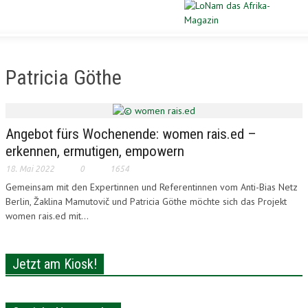
Schließen
STARTSEITE
Patricia Göthe
DIASPORA
POLITIK
Angebot fürs Wochenende: women rais.ed –
erkennen, ermutigen, empowern
WIRTSCHAFT
18. Mai 2022
0
1654
Gemeinsam mit den Expertinnen und Referentinnen vom Anti-Bias Netz
KULTUR
Berlin, Žaklina Mamutovič und Patricia Göthe möchte sich das Projekt
women rais.ed mit...
PORTRAIT
SPORT
Jetzt am Kiosk!
VERLOSUNG