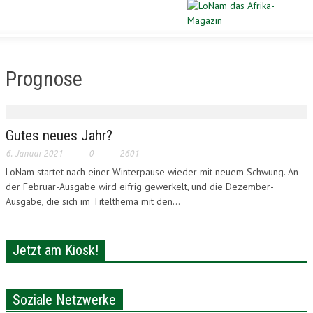
Schließen
STARTSEITE
Prognose
DIASPORA
POLITIK
Gutes neues Jahr?
6. Januar 2021
0
2601
WIRTSCHAFT
LoNam startet nach einer Winterpause wieder mit neuem Schwung. An
der Februar-Ausgabe wird eifrig gewerkelt, und die Dezember-
KULTUR
Ausgabe, die sich im Titelthema mit den...
PORTRAIT
Jetzt am Kiosk!
SPORT
VERLOSUNG
Soziale Netzwerke