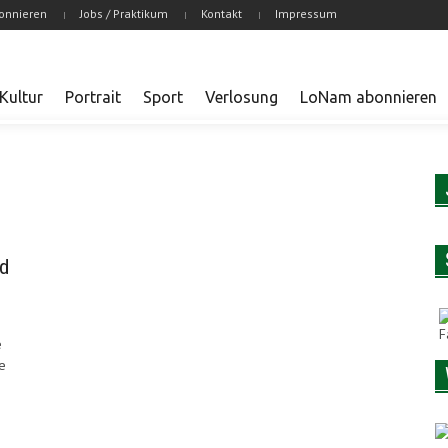
onnieren
Jobs / Praktikum
Kontakt
Impressum
Kultur
Portrait
Sport
Verlosung
LoNam abonnieren
rd
e
e