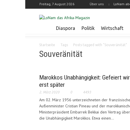
Freitag, 7 August 2026
Über uns
LoNam ab
Diaspora
Politik
Wirtschaft
Startseite
Tags
Posts tagged with "Souveränität"
Souveränität
Marokkos Unabhängigkeit: Gefeiert wi
erst später
2. März 2020
0
4493
Am 02. März 1956 unterzeichneten der französisch
Außenminister Cristian Pineau und der marokkanisch
Ministerpräsident Embarrek Bekkai den Vertrag über
die Unabhängigkeit Marokkos. Etwa einen...