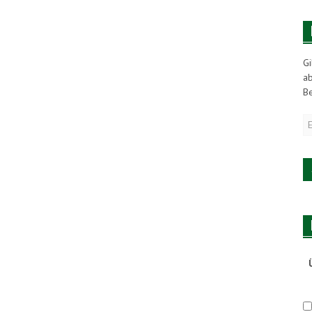
Gi
a
Be
E
M
A