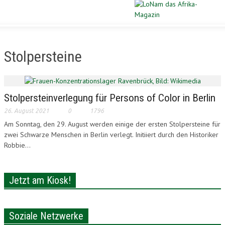
Schließen
STARTSEITE
Stolpersteine
DIASPORA
POLITIK
Stolpersteinverlegung für Persons of Color in Berlin
26. August 2021
0
1796
WIRTSCHAFT
Am Sonntag, den 29. August werden einige der ersten Stolpersteine für
zwei Schwarze Menschen in Berlin verlegt. Initiiert durch den Historiker
KULTUR
Robbie...
PORTRAIT
Jetzt am Kiosk!
SPORT
VERLOSUNG
Soziale Netzwerke