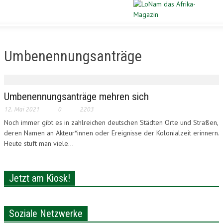
Schließen
STARTSEITE
Umbenennungsanträge
DIASPORA
POLITIK
Umbenennungsanträge mehren sich
12. Mai 2021
0
2203
WIRTSCHAFT
Noch immer gibt es in zahlreichen deutschen Städten Orte und Straßen,
deren Namen an Akteur*innen oder Ereignisse der Kolonialzeit erinnern.
KULTUR
Heute stuft man viele...
PORTRAIT
Jetzt am Kiosk!
SPORT
VERLOSUNG
Soziale Netzwerke