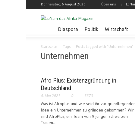
Donnerstag, 6 August 2026
Über uns
LoNa
Diaspora
Politik
Wirtschaft
Startseite
Tags
Posts tagged with "Unternehmen"
Unternehmen
Afro Plus: Existenzgründung in
Deutschland
4. Mai 2021
0
3373
Was ist Afroplus und wie seid ihr zur grundlegende
Idee ein Unternehmen zu gründen gekommen? Wir
sind AfroPlus, ein Team von 9 jungen schwarzen
Frauen...