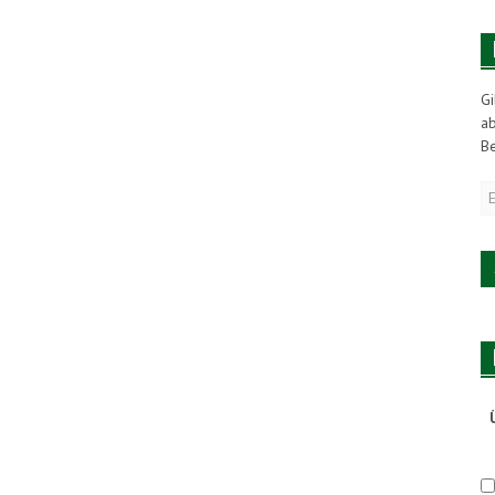
Gi
a
Be
E
M
A