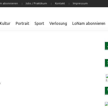
m abonnieren
Jobs / Praktikum
Kontakt
Impressum
Kultur
Portrait
Sport
Verlosung
LoNam abonnieren
n