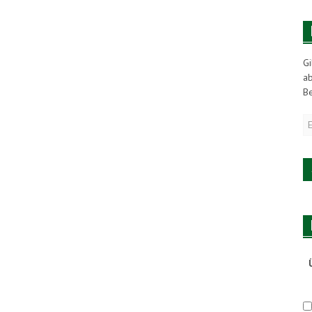
Gi
a
Be
E
M
A