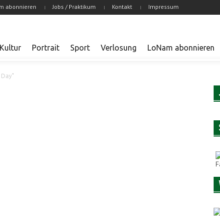
m abonnieren
Jobs / Praktikum
Kontakt
Impressum
Kultur
Portrait
Sport
Verlosung
LoNam abonnieren
 Day"