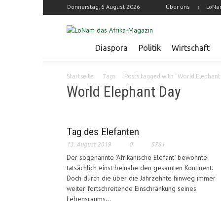
Donnerstag, 6 August 2026
Über uns
LoNa
Diaspora
Politik
Wirtschaft
Startseite
Tags
Posts tagged with "World Elephant
World Elephant Day
Tag des Elefanten
13. August 2019
0
5781
Der sogenannte "Afrikanische Elefant" bewohnte
tatsächlich einst beinahe den gesamten Kontinent.
Doch durch die über die Jahrzehnte hinweg immer
weiter fortschreitende Einschränkung seines
Lebensraums...