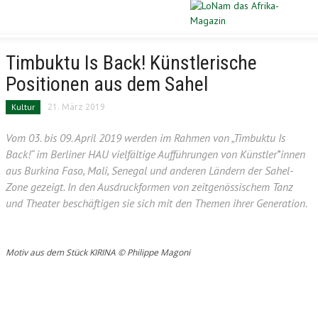
Schließen
STARTSEITE
Timbuktu Is Back! Künstlerische
Positionen aus dem Sahel
DIASPORA
Kultur
21. März 2019
POLITIK
Vom 03. bis 09. April 2019 werden im Rahmen von „Timbuktu Is
Back!“ im Berliner HAU vielfältige Aufführungen von Künstler*innen
WIRTSCHAFT
aus Burkina Faso, Mali, Senegal und anderen Ländern der Sahel-
Zone gezeigt. In den Ausdruckformen von zeitgenössischem Tanz
KULTUR
und Theater beschäftigen sie sich mit den Themen ihrer Generation.
PORTRAIT
Motiv aus dem Stück KIRINA © Philippe Magoni
SPORT
VERLOSUNG