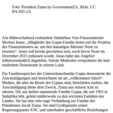
Foto: President Zuma by GovernmentZA, flickr, CC
BY-ND 2.0
Am Mittwochabend verkündete Südafrikas Vize-Finanzminister
Mcebisi Jonas: „Mitglieder der Gupta-Familie boten mir die Position
des Finanzministers an, um den damaligen Minister Nene zu
ersetzen“. Jenes soll bereits geschehen sein, noch bevor Nene im
Dezember 2015 entlassen wurde. Jonas habe das Angebot
selbstverständlich abgelehnt. Solche Methoden verspotteten die hart
erarbeitete Demokratie in seinem Land.
Ein Familiensprecher der Unternehmerfamilie Gupta dementierte die
Anschuldigungen und bezeichnete sie als „vollkommen falsch“.
Medien, die aber im Besitz der Guptas sind, berichteten zudem, die
Anschuldigung diene dem Zweck, Zuma aus seinem Amt zu
stürzen. Die aus Indien stammende Familie Gupta, die seit 1993 in
Südafrika lebt, gehört mittlerweile zu den reichsten Familien des
Landes. Sie hat eine sehr enge Verbindung zur Familie des
Präsidenten Jacob Zuma. Sie sind Großspender seiner
Regierungspartei ANC und unterhalten geschäftliche Beziehungen