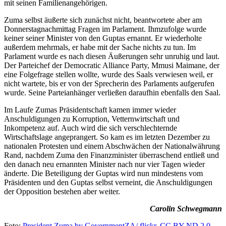
mit seinen Familienangehörigen.
Zuma selbst äußerte sich zunächst nicht, beantwortete aber am
Donnerstagnachmittag Fragen im Parlament. Ihmzufolge wurde
keiner seiner Minister von den Guptas ernannt. Er wiederholte
außerdem mehrmals, er habe mit der Sache nichts zu tun. Im
Parlament wurde es nach diesen Äußerungen sehr unruhig und laut.
Der Parteichef der Democratic Alliance Party, Mmusi Maimane, der
eine Folgefrage stellen wollte, wurde des Saals verwiesen weil, er
nicht wartete, bis er von der Sprecherin des Parlaments aufgerufen
wurde. Seine Parteianhänger verließen daraufhin ebenfalls den Saal.
Im Laufe Zumas Präsidentschaft kamen immer wieder
Anschuldigungen zu Korruption, Vetternwirtschaft und
Inkompetenz auf. Auch wird die sich verschlechternde
Wirtschaftslage angeprangert. So kam es im letzten Dezember zu
nationalen Protesten und einem Abschwächen der Nationalwährung
Rand, nachdem Zuma den Finanzminister überraschend entließ und
den danach neu ernannten Minister nach nur vier Tagen wieder
änderte. Die Beteiligung der Guptas wird nun mindestens vom
Präsidenten und den Guptas selbst verneint, die Anschuldigungen
der Opposition bestehen aber weiter.
Carolin Schwegmann
Foto:
President Zuma by GovernmentZA/ flickr
,
CC BY-ND 2.0