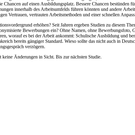
die Chancen auf einen Ausbildungsplatz. Bessere Chancen bestünden 
annungen innerhalb des Arbeitsumfelds führen könnten und andere Arbeit
gen Vertrauen, vertrauten Arbeitsmethoden und einer schnellen Anpas
onsvordergrund erhöhen? Seit Jahren ergeben Studien zu diesem Thema
r anonymisierte Bewerbungen ein? Ohne Namen, ohne Bewerbungsfoto, G
ieren, worauf es bei der Arbeit ankommt: Schulische Ausbildung und be
kreich bereits gängiger Standard. Wieso sollte das nicht auch in Deu
ungsgespräch verzögern.
eine Änderungen in Sicht. Bis zur nächsten Studie.