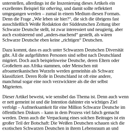
unterstellen, allerdings ist die Inszenierung dieses Artikels ein
exzellentes Beispiel für
othering,
und damit sollte reflektiert
umgegangen werden – zumal in einem Medium diesen Formats.
Denn die Frage „Wie leben sie hier?“, die sich die übrigens fast
ausschließlich Weiße Redaktion der Süddeutschen Zeitung über
Schwarze Deutsche stellt, ist zwar interessiert und neugierig, aber
auch exotisierend und „anders-machend“ gestellt, als wären
Schwarze Deutsche eben keine „richtigen“ Deutschen.
Dazu kommt, dass es auch unter Schwarzen Deutschen Diversität
gibt. All die aufgeführten Personen sind selbst nach Deutschland
migriert. Doch auch beispielsweise Deutsche, deren Eltern oder
Großeltern aus Afrika stammen, oder Menschen mit
afroamerikanischen Wurzeln werden gemeinhin als Schwarz
klassifiziert. Deren Rolle in Deutschland ist oft eine andere,
manchmal sogar eine noch verzwicktere als die der selbst
Migrierten.
Dieser Artikel beweist, wie sensibel das Thema ist. Denn auch wenn
er nett gemeint ist und die Intention dahinter ein wichtiges Ziel
verfolgt – Aufmerksamkeit für eine Million Schwarze Deutsche im
öffentlichen Diskurs – kann in dem Prozess viel falsch gemacht
werden. Denn auch die Verpackung eines solchen Beitrages ist ein
großer Teil der Botschaft: Die Weißen Deutschen schauen sich die
exotischen Schwarzen Deutschen in ihrem Lebensraum an und