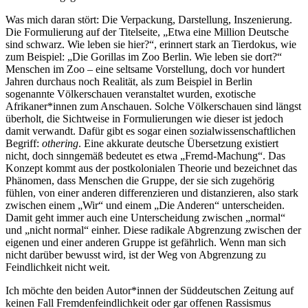
Was mich daran stört: Die Verpackung, Darstellung, Inszenierung.
Die Formulierung auf der Titelseite, „Etwa eine Million Deutsche
sind schwarz. Wie leben sie hier?“, erinnert stark an Tierdokus, wie
zum Beispiel: „Die Gorillas im Zoo Berlin. Wie leben sie dort?“
Menschen im Zoo – eine seltsame Vorstellung, doch vor hundert
Jahren durchaus noch Realität, als zum Beispiel in Berlin
sogenannte Völkerschauen veranstaltet wurden, exotische
Afrikaner*innen zum Anschauen. Solche Völkerschauen sind längst
überholt, die Sichtweise in Formulierungen wie dieser ist jedoch
damit verwandt. Dafür gibt es sogar einen sozialwissenschaftlichen
Begriff:
othering
. Eine akkurate deutsche Übersetzung existiert
nicht, doch sinngemäß bedeutet es etwa „Fremd-Machung“. Das
Konzept kommt aus der postkolonialen Theorie und bezeichnet das
Phänomen, dass Menschen die Gruppe, der sie sich zugehörig
fühlen, von einer anderen differenzieren und distanzieren, also stark
zwischen einem „Wir“ und einem „Die Anderen“ unterscheiden.
Damit geht immer auch eine Unterscheidung zwischen „normal“
und „nicht normal“ einher. Diese radikale Abgrenzung zwischen der
eigenen und einer anderen Gruppe ist gefährlich. Wenn man sich
nicht darüber bewusst wird, ist der Weg von Abgrenzung zu
Feindlichkeit nicht weit.
Ich möchte den beiden Autor*innen der Süddeutschen Zeitung auf
keinen Fall Fremdenfeindlichkeit oder gar offenen Rassismus