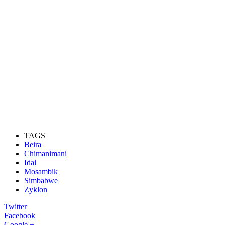
TAGS
Beira
Chimanimani
Idai
Mosambik
Simbabwe
Zyklon
Twitter
Facebook
Google +