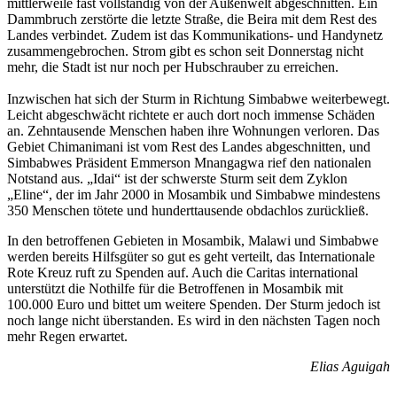
mittlerweile fast vollständig von der Außenwelt abgeschnitten. Ein
Dammbruch zerstörte die letzte Straße, die Beira mit dem Rest des
Landes verbindet. Zudem ist das Kommunikations- und Handynetz
zusammengebrochen. Strom gibt es schon seit Donnerstag nicht
mehr, die Stadt ist nur noch per Hubschrauber zu erreichen.
Inzwischen hat sich der Sturm in Richtung Simbabwe weiterbewegt.
Leicht abgeschwächt richtete er auch dort noch immense Schäden
an. Zehntausende Menschen haben ihre Wohnungen verloren. Das
Gebiet Chimanimani ist vom Rest des Landes abgeschnitten, und
Simbabwes Präsident Emmerson Mnangagwa rief den nationalen
Notstand aus. „Idai“ ist der schwerste Sturm seit dem Zyklon
„Eline“, der im Jahr 2000 in Mosambik und Simbabwe mindestens
350 Menschen tötete und hunderttausende obdachlos zurückließ.
In den betroffenen Gebieten in Mosambik, Malawi und Simbabwe
werden bereits Hilfsgüter so gut es geht verteilt, das Internationale
Rote Kreuz ruft zu Spenden auf. Auch die Caritas international
unterstützt die Nothilfe für die Betroffenen in Mosambik mit
100.000 Euro und bittet um weitere Spenden. Der Sturm jedoch ist
noch lange nicht überstanden. Es wird in den nächsten Tagen noch
mehr Regen erwartet.
Elias Aguigah