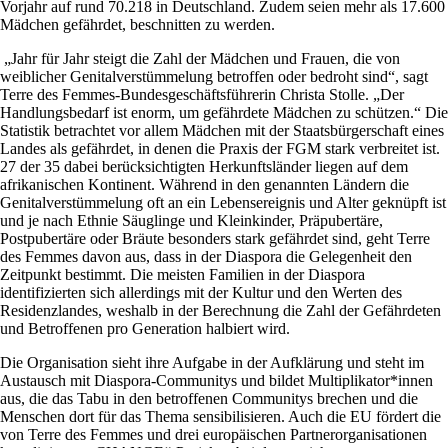
Vorjahr auf rund 70.218 in Deutschland. Zudem seien mehr als 17.600
Mädchen gefährdet, beschnitten zu werden.
„Jahr für Jahr steigt die Zahl der Mädchen und Frauen, die
von
weiblicher Genitalverstümmelung betroffen oder bedroht sind“, sagt
Terre des Femmes-Bundesgeschäftsführerin Christa Stolle. „Der
Handlungsbedarf ist enorm, um gefährdete Mädchen zu schützen.“ Die
Statistik betrachtet vor allem Mädchen mit der
Staatsbürgerschaft
eines
Landes als gefährdet, in denen die Praxis der FGM stark verbreitet ist.
27 der 35 dabei berücksichtigten Herkunftsländer liegen auf dem
afrikanischen Kontinent. Während in den genannten Ländern die
Genitalverstümmelung oft an ein Lebensereignis und Alter geknüpft ist
und je nach Ethnie Säuglinge und Kleinkinder, Präpubertäre,
Postpubertäre oder Bräute besonders stark gefährdet sind, geht Terre
des Femmes davon aus, dass in der Diaspora die Gelegenheit den
Zeitpunkt bestimmt. Die meisten Familien in der Diaspora
identifizierten sich allerdings mit der Kultur und den Werten des
Residenzlandes, weshalb in der Berechnung die Zahl der Gefährdeten
und Betroffenen pro Generation halbiert wird.
Die Organisation sieht ihre Aufgabe in der Aufklärung und steht im
Austausch mit Diaspora-Communitys und bildet Multiplikator*innen
aus, die das Tabu in den betroffenen Communitys brechen und die
Menschen dort für das Thema sensibilisieren. Auch die EU fördert die
von Terre des Femmes und drei europäischen Partnerorganisationen