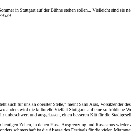
mmer in Stuttgart auf der Bühne stehen sollen... Vielleicht sind sie
579529
teht auch für uns an oberster Stelle,“ meint Sami Aras, Vorsitzender d
o anders wird die kulturelle Vielfalt Stuttgarts auf eine so fröhliche W
r unbeschwert und ausgelassen, einen besseren Kitt für die Stadtgesells
en heutigen Zeiten, in denen Hass, Ausgrenzung und Rassismus wieder
ders schmerzhaft ist die Absage des Festivals für die vielen Migrantenve