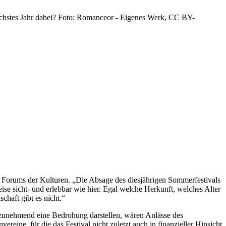
 nächstes Jahr dabei? Foto: Romanceor - Eigenes Werk, CC BY-
es Forums der Kulturen. „Die Absage des diesjährigen Sommerfestivals
eise sicht- und erlebbar wie hier. Egal welche Herkunft, welches Alter
chaft gibt es nicht.“
 zunehmend eine Bedrohung darstellen, wären Anlässe des
reine, für die das Festival nicht zuletzt auch in finanzieller Hinsicht