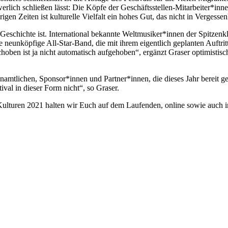
rlich schließen lässt: Die Köpfe der Geschäftsstellen-Mitarbeiter*inn
en Zeiten ist kulturelle Vielfalt ein hohes Gut, das nicht in Vergessenh
r Geschichte ist. International bekannte Weltmusiker*innen der Spitzen
neunköpfige All-Star-Band, die mit ihrem eigentlich geplanten Auft
oben ist ja nicht automatisch aufgehoben“, ergänzt Graser optimistisc
namtlichen, Sponsor*innen und Partner*innen, die dieses Jahr bereit ge
ival in dieser Form nicht“, so Graser.
Kulturen 2021 halten wir Euch auf dem Laufenden, online sowie auch i