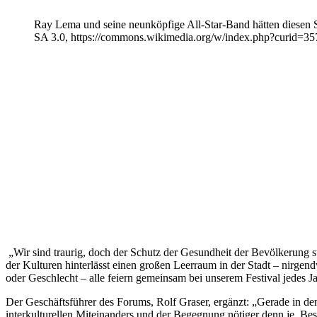
Ray Lema und seine neunköpfige All-Star-Band hätten diesen So
SA 3.0, https://commons.wikimedia.org/w/index.php?curid=3
„Wir sind traurig, doch der Schutz der Gesundheit der Bevölkerung s
der Kulturen hinterlässt einen großen Leerraum in der Stadt – nirgendw
oder Geschlecht – alle feiern gemeinsam bei unserem Festival jedes Jah
Der Geschäftsführer des Forums, Rolf Graser, ergänzt: „Gerade in d
interkulturellen Miteinanders und der Begegnung nötiger denn je. Beson