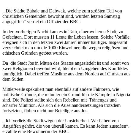
„
Die Städte Babale und Dabwak, welche zum größten Teil von
christlichen Gemeinden bewohnt sind, wurden letzten Samstag
angegriffen“ verriet ein Offizier der BBC.
In der vorherigen Nacht kam es in Tatu, einer weiteren Stadt, zu
Gefechten. Dort mussten 11 Leute ihr Leben lassen.
Solche Vorfälle
ereignen sich in den letzten zwei Jahren immer häufiger. Insgesamt
verzeichnet man um die 1000 Einwohner, die wegen religiösen und
ethischen Gründen getötet wurden.
Da die Stadt Jos in Mitten des Staates angesiedelt ist und somit von
zwei Religionen bewohnt wird, bleibt ein Umgehen des Konfliktes
unmöglich. Dabei treffen Muslime aus dem Norden auf Christen aus
dem Süden.
Mittlerweile spekuliert man ebenfalls auf andere Faktoren, wie
politische Gründe, die mitunter ein Grund für die Kämpfe in Nigeria
sind. Die Polizei stellte sich den Rebellen mit Tränengas und
scharfer Munition.
Als sich die Auseinandersetzungen trotzdem
fortsetzten, flohen nicht nur Beteiligte aus Jos.
„
Ich verließ die Stadt wegen der Unsicherheit. Wir haben von
Angriffen gehört, die von überall kamen. Es kann Jedem zustoßen“,
erzählte eine Bewohnerin der BBC.