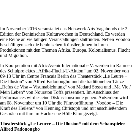
Im November 2016 veranstaltet das Netzwerk Arts Vagabonds die 2.
Edition der Beninischen Kulturwochen in Deutschland. Es werden
eine Reihe an vielfältigen Veranstaltungen stattfinden. Neben Voodoo
beschäftigen sich die beninischen Künstler_innen in ihren
Produktionen mit den Themen Afrika, Europa, Kolonialismus, Flucht
und Migration.
In Koorperation mit AfricAvenir International e.V. werden im Rahmen
des Schulprojektes „Afrika-Flucht-U-Aktion“ am 02. November von
09-13 Uhr im Centre Francais Berlin das Theaterstück „Le Leurre –
Die Illusion“ von Alfred Fadonougbo und die traditionellen Tänze
„Refus de Visa – Visumablehnung“ von Medard Sossa und „Ma Vie /
Mein Leben“ von Nouratou Toffa präsentiert. Im Anschluss der
Performances wird es eine Diskussionsrunde geben. Außerdem wird
am 08. November um 10 Uhr die Filmvorführung „Voodoo – Die
Kraft des Heilens“ von Henning Christoph und mit anschließendem
Gespräch mit ihm im Hackesche Höfe Kino gezeigt.
Theaterstück „Le Leurre – Die Illusion“ mit dem Schauspieler
Alfred Fadonougbo