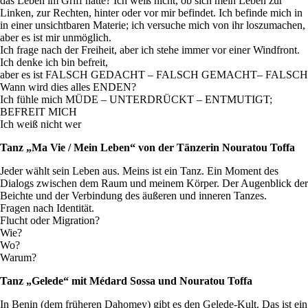
das Leben im Griff hätte? Ich weiß nicht, ob sich mein Leben zur
Linken, zur Rechten, hinter oder vor mir befindet. Ich befinde mich in
in einer unsichtbaren Materie; ich versuche mich von ihr loszumachen,
aber es ist mir unmöglich.
Ich frage nach der Freiheit, aber ich stehe immer vor einer Windfront.
Ich denke ich bin befreit,
aber es ist FALSCH GEDACHT – FALSCH GEMACHT– FALSCH
Wann wird dies alles ENDEN?
Ich fühle mich MÜDE – UNTERDRÜCKT – ENTMUTIGT;
BEFREIT MICH
Ich weiß nicht wer
Tanz „Ma Vie / Mein Leben“ von der Tänzerin Nouratou Toffa
Jeder wählt sein Leben aus. Meins ist ein Tanz. Ein Moment des
Dialogs zwischen dem Raum und meinem Körper. Der Augenblick der
Beichte und der Verbindung des äußeren und inneren Tanzes.
Fragen nach Identität.
Flucht oder Migration?
Wie?
Wo?
Warum?
Tanz „Gelede“ mit Médard Sossa und Nouratou Toffa
In Benin (dem früheren Dahomey) gibt es den Gelede-Kult. Das ist ein