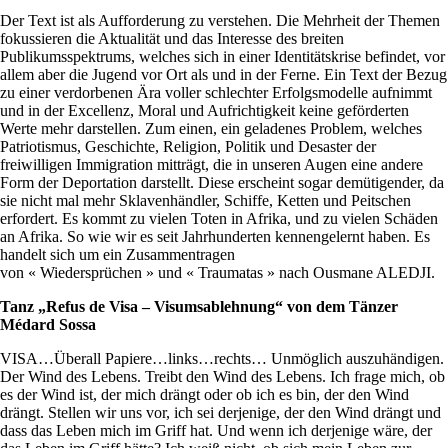
Der Text ist als Aufforderung zu verstehen. Die Mehrheit der Themen
fokussieren die Aktualität und das Interesse des breiten
Publikumsspektrums, welches sich in einer Identitätskrise befindet, vor
allem aber die Jugend vor Ort als und in der Ferne. Ein Text der Bezug
zu einer verdorbenen Ära voller schlechter Erfolgsmodelle aufnimmt
und in der Excellenz, Moral und Aufrichtigkeit keine geförderten
Werte mehr darstellen. Zum einen, ein geladenes Problem, welches
Patriotismus, Geschichte, Religion, Politik und Desaster der
freiwilligen Immigration mitträgt, die in unseren Augen eine andere
Form der Deportation darstellt. Diese erscheint sogar demütigender, da
sie nicht mal mehr Sklavenhändler, Schiffe, Ketten und Peitschen
erfordert. Es kommt zu vielen Toten in Afrika, und zu vielen Schäden
an Afrika. So wie wir es seit Jahrhunderten kennengelernt haben. Es
handelt sich um ein Zusammentragen
von « Wiedersprüchen » und « Traumatas » nach Ousmane ALEDJI.
Tanz „Refus de Visa – Visumsablehnung“ von dem Tänzer
Médard Sossa
VISA…Überall Papiere…links…rechts… Unmöglich auszuhändigen.
Der Wind des Lebens. Treibt den Wind des Lebens. Ich frage mich, ob
es der Wind ist, der mich drängt oder ob ich es bin, der den Wind
drängt. Stellen wir uns vor, ich sei derjenige, der den Wind drängt und
dass das Leben mich im Griff hat. Und wenn ich derjenige wäre, der