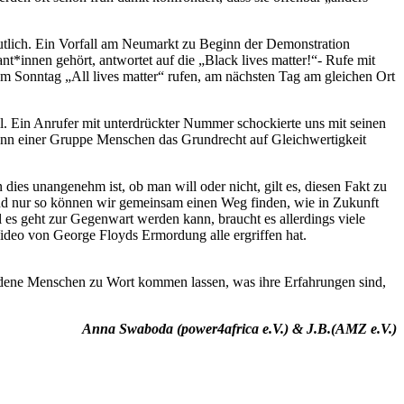
utlich. Ein Vorfall am Neumarkt zu Beginn der Demonstration
nt*innen gehört, antwortet auf die „Black lives matter!“- Rufe mit
 am Sonntag „All lives matter“ rufen, am nächsten Tag am gleichen Ort
l. Ein Anrufer mit unterdrückter Nummer schockierte uns mit seinen
wenn einer Gruppe Menschen das Grundrecht auf Gleichwertigkeit
 dies unangenehm ist, ob man will oder nicht, gilt es, diesen Fakt zu
Und nur so können wir gemeinsam einen Weg finden, wie in Zukunft
es geht zur Gegenwart werden kann, braucht es allerdings viele
Video von George Floyds Ermordung alle ergriffen hat.
iedene Menschen zu Wort kommen lassen, was ihre Erfahrungen sind,
Anna Swaboda (power4africa e.V.) & J.B.(AMZ e.V.)