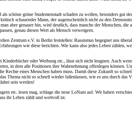
d als schöne grüne Studentenstadt schaden zu wollen, besonders gut de
n kritisch schauender Mann, der augenscheinlich nicht zu den Demonstra
ut man aber genauer hin, wird deutlich, dass manche der Menschen, die
t passen, genau diesen Wert als Mensch verweigern.
en Zentrum e.V. in Berlin feststellen: Rassismus begegnet uns überal
Erfahrungen wie diese berichten. Wie kann also jedes Leben zählen, 
urch Kinderbücher oder Werbung etc., lässt sich nicht leugnen. Auch wenn
treten, in dem alle Positionen ihre Wahrnehmung offenlegen können. 
ie Rechte eines Menschen haben muss. Damit diese Zukunft so schnell 
das Thema nicht so schnell wieder fallenlassen, wie es uns durch das 
 dabei sein werden!
nlagern etc. lesen mag, schlage die neue LoNam auf. Wir haben versch
ss ihr Leben zählt und wertvoll ist.