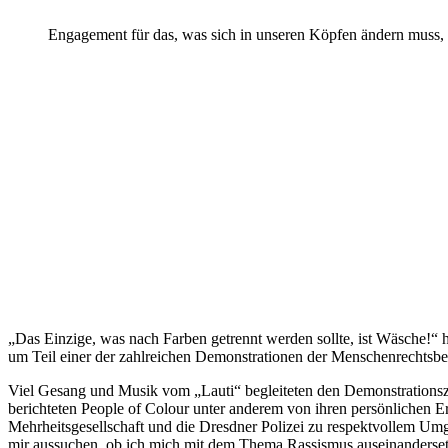
Engagement für das, was sich in unseren Köpfen ändern muss, b
„Das Einzige, was nach Farben getrennt werden sollte, ist Wäsche!“
um Teil einer der zahlreichen Demonstrationen der Menschenrechtsb
Viel Gesang und Musik vom „Lauti“ begleiteten den Demonstrationsz
berichteten People of Colour unter anderem von ihren persönlichen 
Mehrheitsgesellschaft und die Dresdner Polizei zu respektvollem Umg
mir aussuchen, ob ich mich mit dem Thema Rassismus auseinandersetze