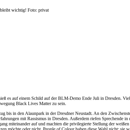
leibt wichtig! Foto: privat
 hieß es auf einem Schild auf der BLM-Demo Ende Juli in Dresden. Vi
ewegung Black Lives Matter zu sein.
ug bis in den Alaunpark in der Dresdner Neustadt. An den Zwischens
Erfahrungen mit Rassismus in Dresden. Außerdem riefen Sprechende in 
ang miteinander auf und machten die privilegierte Stellung der weißen
n möchte oder nicht, People of Colour haben diese Wahl nicht; sie wer