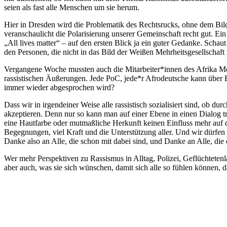
seien als fast alle Menschen um sie herum.
Hier in Dresden wird die Problematik des Rechtsrucks, ohne dem Bil
veranschaulicht die Polarisierung unserer Gemeinschaft recht gut. Ei
„All lives matter“ – auf den ersten Blick ja ein guter Gedanke. Scha
den Personen, die nicht in das Bild der Weißen Mehrheitsgesellschaf
Vergangene Woche mussten auch die Mitarbeiter*innen des Afrika Medi
rassistischen Äußerungen. Jede PoC, jede*r Afrodeutsche kann über 
immer wieder abgesprochen wird?
Dass wir in irgendeiner Weise alle rassistisch sozialisiert sind, ob d
akzeptieren. Denn nur so kann man auf einer Ebene in einen Dialog 
eine Hautfarbe oder mutmaßliche Herkunft keinen Einfluss mehr auf d
Begegnungen, viel Kraft und die Unterstützung aller. Und wir dürfen 
Danke also an Alle, die schon mit dabei sind, und Danke an Alle, die
Wer mehr Perspektiven zu Rassismus in Alltag, Polizei, Geflüchtete
aber auch, was sie sich wünschen, damit sich alle so fühlen können, da