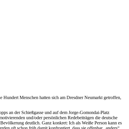
ele Hundert Menschen hatten sich am Dresdner Neumarkt getroffen,
topps an der Schießgasse und auf dem Jorge-Gomondai-Platz
motivierenden und/oder persönlichen Redebeiträgen die deutsche
 Bevölkerung deutlich. Ganz konkret: Ich als Weiße Person kann es
den oft schon früh damit konfrontiert, dass sie offenbar „anders“