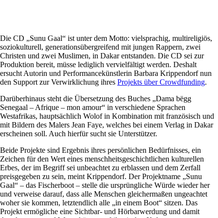
Die CD „Sunu Gaal“ ist unter dem Motto: vielsprachig, multireligiös,
soziokulturell, generationsübergreifend mit jungen Rappern, zwei
Christen und zwei Muslimen, in Dakar entstanden. Die CD sei zur
Produktion bereit, müsse lediglich vervielfältigt werden. Deshalt
ersucht Autorin und Performancekünstlerin Barbara Krippendorf nun
den Support zur Verwirklichung ihres
Projekts über Crowdfunding
.
Darüberhinaus steht die Übersetzung des Buches „Dama bëgg
Senegaal – Afrique – mon amour“ in verschiedene Sprachen
Westafrikas, hauptsächlich Wolof in Kombination mit französisch und
mit Bildern des Malers Jean Faye, welches bei einem Verlag in Dakar
erscheinen soll. Auch hierfür sucht sie Unterstützer.
Beide Projekte sind Ergebnis ihres persönlichen Bedürfnisses, ein
Zeichen für den Wert eines menschheitsgeschichtlichen kulturellen
Erbes, der im Begriff sei unbeachtet zu erblassen und dem Zerfall
preisgegeben zu sein, meint Krippendorf. Der Projektname „Sunu
Gaal“ – das Fischerboot – stelle die ursprüngliche Würde wieder her
und verweise darauf, dass alle Menschen gleichermaßen ungeachtet
woher sie kommen, letztendlich alle „in einem Boot“ sitzen. Das
Projekt ermögliche eine Sichtbar- und Hörbarwerdung und damit