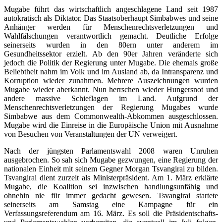
Mugabe führt das wirtschaftlich angeschlagene Land seit 1987
autokratisch als Diktator. Das Staatsoberhaupt Simbabwes und seine
Anhänger werden für Menschenrechtsverletzungen und
Wahlfälschungen verantwortlich gemacht. Deutliche Erfolge
seinerseits wurden in den 80ern unter anderem im
Gesundheitssektor erzielt. Ab den 90er Jahren veränderte sich
jedoch die Politik der Regierung unter Mugabe. Die ehemals große
Beliebtheit nahm im Volk und im Ausland ab, da Intransparenz und
Korruption wieder zunahmen. Mehrere Auszeichnungen wurden
Mugabe wieder aberkannt. Nun herrschen wieder Hungersnot und
andere massive Schieflagen im Land. Aufgrund der
Menschenrechtsverletzungen der Regierung Mugabes wurde
Simbabwe aus dem Commonwealth-Abkommen ausgeschlossen.
Mugabe wird die Einreise in die Europäische Union mit Ausnahme
von Besuchen von Veranstaltungen der UN verweigert.
Nach der jüngsten Parlamentswahl 2008 waren Unruhen
ausgebrochen. So sah sich Mugabe gezwungen, eine Regierung der
nationalen Einheit mit seinem Gegner Morgan Tsvangirai zu bilden.
Tsvangirai dient zurzeit als Ministerpräsident. Am 1. März erklärte
Mugabe, die Koalition sei inzwischen handlungsunfähig und
ohnehin nie für immer gedacht gewesen. Tsvangirai startete
seinerseits am Samstag eine Kampagne für ein
Verfassungsreferendum am 16. März. Es soll die Präsidentschafts-