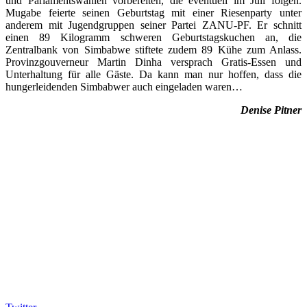
und Parlamentswahlen vorbereiten, die eventuell im Juli folgen.
Mugabe feierte seinen Geburtstag mit einer Riesenparty unter
anderem mit Jugendgruppen seiner Partei ZANU-PF. Er schnitt
einen 89 Kilogramm schweren Geburtstagskuchen an, die
Zentralbank von Simbabwe stiftete zudem 89 Kühe zum Anlass.
Provinzgouverneur Martin Dinha versprach Gratis-Essen und
Unterhaltung für alle Gäste. Da kann man nur hoffen, dass die
hungerleidenden Simbabwer auch eingeladen waren…
Denise Pitner