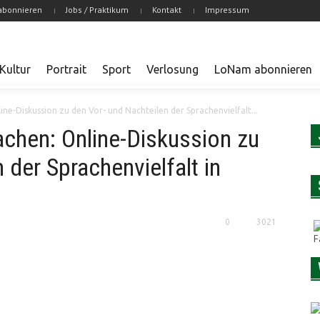
abonnieren
Jobs / Praktikum
Kontakt
Impressum
Kultur
Portrait
Sport
Verlosung
LoNam abonnieren
line-Diskussion zu den Vor- und Nachteilen der Sprachenvielfalt...
rachen: Online-Diskussion zu
 der Sprachenvielfalt in
0
3021