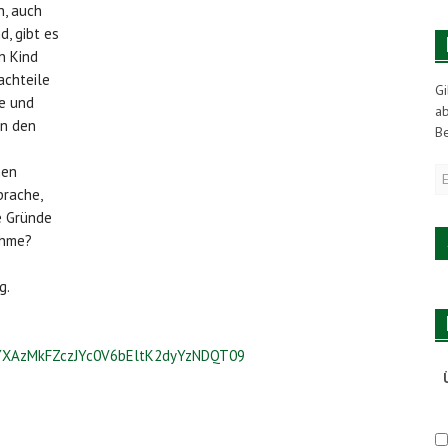
n, auch
d, gibt es
n Kind
achteile
Gi
e und
a
in den
Be
E
nen
M
prache,
A
e Gründe
ahme?
g.
=YXAzMkFZczJYc0V6bEltK2dyYzNDQT09