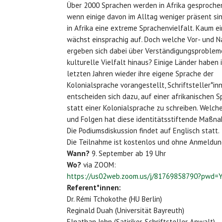
Über 2000 Sprachen werden in Afrika gesproche
wenn einige davon im Alltag weniger präsent sin
in Afrika eine extreme Sprachenvielfalt. Kaum ei
wächst einsprachig auf. Doch welche Vor- und N
ergeben sich dabei über Verständigungsproblem
kulturelle Vielfalt hinaus? Einige Länder haben 
letzten Jahren wieder ihre eigene Sprache der
Kolonialsprache vorangestellt, Schriftsteller*in
entscheiden sich dazu, auf einer afrikanischen S
statt einer Kolonialsprache zu schreiben. Welch
und Folgen hat diese identitätsstiftende Maßn
Die Podiumsdiskussion findet auf Englisch statt.
Die Teilnahme ist kostenlos und ohne Anmeldun
Wann?
9. September ab 19 Uhr
Wo?
via ZOOM:
https://us02web.zoom.us/j/81769858790?pwd
Referent*innen:
Dr. Rémi Tchokothe (HU Berlin)
Reginald Duah (Universität Bayreuth)
Elnathan John (Satiriker, Schriftsteller Anwalt)