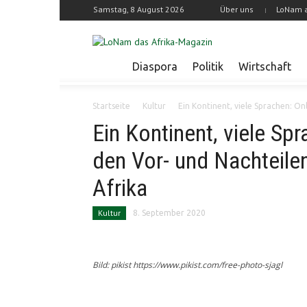
Samstag, 8 August 2026
Über uns
LoNam 
Diaspora
Politik
Wirtschaft
Startseite
Kultur
Ein Kontinent, viele Sprachen: On
Ein Kontinent, viele Sp
den Vor- und Nachteilen
Afrika
Kultur
8. September 2020
Bild: pikist https://www.pikist.com/free-photo-sjagl