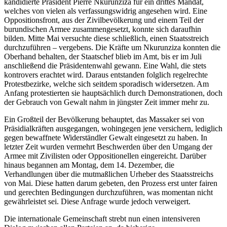
kandidierte Präsident Pierre Nkurunziza für ein drittes Mandat,
welches von vielen als verfassungswidrig angesehen wird. Eine
Oppositionsfront, aus der Zivilbevölkerung und einem Teil der
burundischen Armee zusammengesetzt, konnte sich daraufhin
bilden. Mitte Mai versuchte diese schließlich, einen Staatsstreich
durchzuführen – vergebens. Die Kräfte um Nkurunziza konnten die
Oberhand behalten, der Staatschef blieb im Amt, bis er im Juli
anschließend die Präsidentenwahl gewann. Eine Wahl, die stets
kontrovers erachtet wird. Daraus entstanden folglich regelrechte
Protestbezirke, welche sich seitdem sporadisch widersetzen. Am
Anfang protestierten sie hauptsächlich durch Demonstrationen, doch
der Gebrauch von Gewalt nahm in jüngster Zeit immer mehr zu.
Ein Großteil der Bevölkerung behauptet, das Massaker sei von
Präsidialkräften ausgegangen, wohingegen jene versichern, lediglich
gegen bewaffnete Widerständler Gewalt eingesetzt zu haben. In
letzter Zeit wurden vermehrt Beschwerden über den Umgang der
Armee mit Zivilisten oder Oppositionellen eingereicht. Darüber
hinaus begannen am Montag, dem 14. Dezember, die
Verhandlungen über die mutmaßlichen Urheber des Staatsstreichs
von Mai. Diese hatten darum gebeten, den Prozess erst unter fairen
und gerechten Bedingungen durchzuführen, was momentan nicht
gewährleistet sei. Diese Anfrage wurde jedoch verweigert.
Die internationale Gemeinschaft strebt nun einen intensiveren