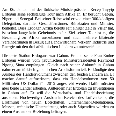
Am 06. Januar trat der türkische Ministerpräsident Recep Tayyip
Erdogan seine sechstägige Tour nach Afrika an. Er besucht Gabun,
Niger und Senegal. Bei seiner Reise wird er von einer 300-köpfigen
Delegation, darunter Geschäftsmänner, Bürokraten und Minister,
begleitet. Dass Erdogan Afrika bereits seit einiger Zeit in Visier hat,
ist schon lange kein Geheimnis mehr. Ziel seiner Tour ist es, die
Beziehung zu Afrika auszubauen und auch mehrere bilaterale
Vereinbarungen in Bezug auf Landwirtschaft, Verkehr, Industrie und
Energie mit den drei afrikanischen Ländern zu unterzeichnen.
Die erste Station Erdogans war Gabun. Er und seine Frau Emine
Erdogan wurden vom gabunischen Ministerpräsidenten Raymond
Ngong Sima empfangen. Gleich nach seiner Ankunft in Gabun
nahm er am türkisch-gabunischen Arbeitsforum teil. Er kündigte den
Ausbau des Handelsvolumens zwischen den beiden Ländern an. Er
machte darauf aufmerksam, dass ein Handelsvolumen von 50
Milliarden US-Dollar für 2015 angestrebt werde. Dafür müssten
aber beide Länder arbeiten. Außerdem rief Erdogan zu Investitionen
in Gabun auf. Er will die Wirtschafts- und Handelsbeziehung
ausbauen. Hochwertiger Ausbau im Bereich des Luftverkehrs, die
Eröffnung von neuen Botschaften, Unternehmer-Delegationen,
Messen, technische Unterstützung oder auch Stipendien würden zu
einem Ausbau der Beziehung beitragen.