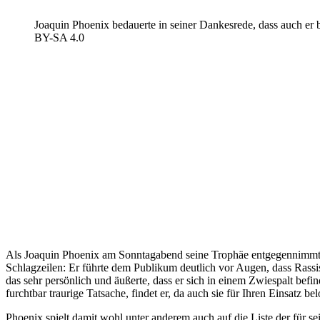
Joaquin Phoenix bedauerte in seiner Dankesrede, dass auch er 
BY-SA 4.0
Als Joaquin Phoenix am Sonntagabend seine Trophäe entgegennimmt, r
Schlagzeilen: Er führte dem Publikum deutlich vor Augen, dass Rassis
das sehr persönlich und äußerte, dass er sich in einem Zwiespalt befi
furchtbar traurige Tatsache, findet er, da auch sie für Ihren Einsatz be
Phoenix spielt damit wohl unter anderem auch auf die Liste der für s