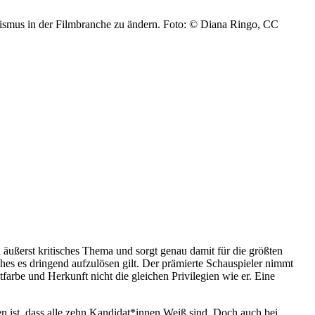
ssismus in der Filmbranche zu ändern. Foto: © Diana Ringo, CC
äußerst kritisches Thema und sorgt genau damit für die größten
hes es dringend aufzulösen gilt. Der prämierte Schauspieler nimmt
tfarbe und Herkunft nicht die gleichen Privilegien wie er. Eine
en ist, dass alle zehn Kandidat*innen Weiß sind. Doch auch bei