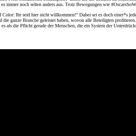
eht es immer noch selten anders aus. Trotz Bewegungen wie #OscarsSo
 Color: Ihr seid hier nicht willkommen!“ Dabei sei es doch einer*s je
 die ganze Branche geleistet haben, wovon alle Beteiligten profitieren.
 als die Pflicht gerade der Menschen, die ein System der Unterdrückung