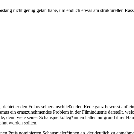
bislang nicht genug getan habe, um endlich etwas am strukturellen Ra
ichtet er den Fokus seiner anschließenden Rede ganz bewusst auf ein 
mus ein ernstzunehmendes Problem in der Filmindustrie darstellt, welc
nde, denn viele seiner Schauspielkolleg*innen hätten aufgrund ihrer Hau
lohnt werden sollten.
einen Preis nominierten Schauspieler*innen an, der deutlich zu entnehm