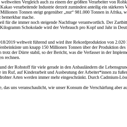
l im weltweiten Vergleich auch zu einem der größten Verarbeiter von Ro
 Kakao verarbeitende Industrie derzeit zumindest anteilig ein stärkeres
illionen Tonnen steigt gegenüber „nur“ 981.000 Tonnen in Afrika, wi
kt bemerkbar mache.
für die immer noch steigende Nachfrage verantwortlich. Der Zartbitter
n Kilogramm Schokolade wird der Verbrauch pro Kopf und Jahr in Deutsc
n 2018/2019 weltweit führend und wird ihre Rekordproduktion von 2.02
enbeinküste um knapp 150 Millionen Tonnen über der Produktion des Vor
 trotz der Dürre stabil, so der Bericht, was die Verfasser in der Imp
en rechnen.
 der Rohstoff für viele gerade in den Anbauländern die Lebensgrundlage
e im Ruf, auf Kinderarbeit und Ausbeutung der Arbeiter*innen zu fuße
bedrohter Arten werden immer mehr eingeschränkt. Durch Cadmium-Lö
ele, das uns veranschaulicht, wie unser Konsum die Verschärfung aber 